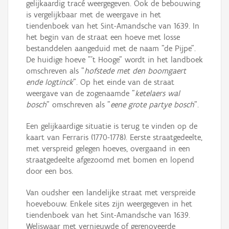
gelijkaardig tracé weergegeven. Ook de bebouwing
is vergelijkbaar met de weergave in het
tiendenboek van het Sint-Amandsche van 1639. In
het begin van de straat een hoeve met losse
bestanddelen aangeduid met de naam "de Pijpe".
De huidige hoeve "'t Hooge" wordt in het landboek
omschreven als "
hofstede met den boomgaert
ende logtinck
". Op het einde van de straat
weergave van de zogenaamde "
ketelaers wal
bosch
" omschreven als "
eene grote partye bosch
".
Een gelijkaardige situatie is terug te vinden op de
kaart van Ferraris (1770-1778). Eerste straatgedeelte,
met verspreid gelegen hoeves, overgaand in een
straatgedeelte afgezoomd met bomen en lopend
door een bos.
Van oudsher een landelijke straat met verspreide
hoevebouw. Enkele sites zijn weergegeven in het
tiendenboek van het Sint-Amandsche van 1639.
Weliswaar met vernieuwde of gerenoveerde