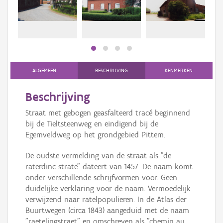
Persoon of collectief
Downloads
Hergebruik
Aanmelden
ALGEMEEN
BESCHRIJVING
KENMERKEN
Beschrijving
Straat met gebogen geasfalteerd tracé beginnend
bij de Tieltsteenweg en eindigend bij de
Egemveldweg op het grondgebied Pittem.
De oudste vermelding van de straat als "de
raterdinc strate" dateert van 1457. De naam komt
onder verschillende schrijfvormen voor. Geen
duidelijke verklaring voor de naam. Vermoedelijk
verwijzend naar ratelpopulieren. In de Atlas der
Buurtwegen (circa 1843) aangeduid met de naam
"raetelingstraet" en omschreven als "chemin au