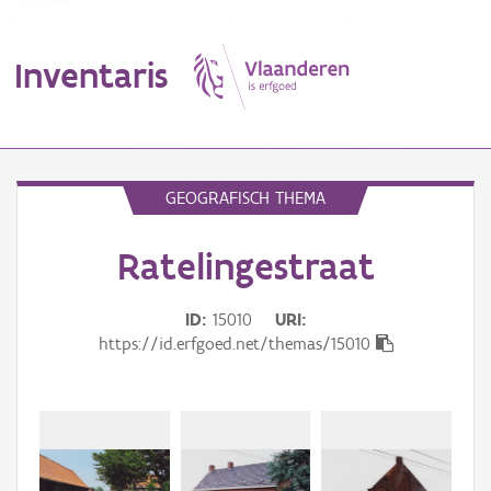
Inventaris
MENU
GEOGRAFISCH THEMA
Ratelingestraat
Erfgoedobject
Aanduidingsobject
ID
15010
URI
https://id.erfgoed.net/themas/15010
Waarneming
Thema
Gebeurtenis