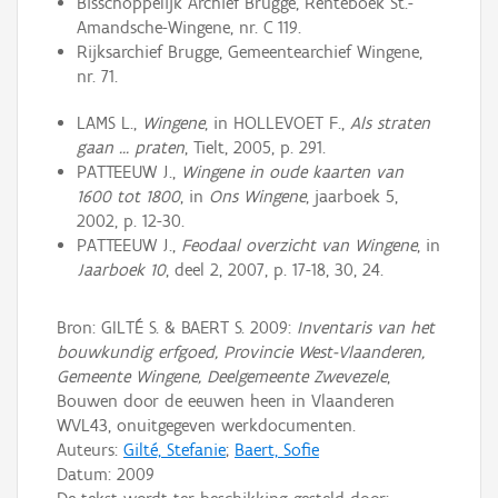
Bisschoppelijk Archief Brugge, Renteboek St.-
Amandsche-Wingene, nr. C 119.
Rijksarchief Brugge, Gemeentearchief Wingene,
nr. 71.
LAMS L.,
Wingene
, in HOLLEVOET F.,
Als straten
gaan ... praten
, Tielt, 2005, p. 291.
PATTEEUW J.,
Wingene in oude kaarten van
1600 tot 1800
, in
Ons Wingene
, jaarboek 5,
2002, p. 12-30.
PATTEEUW J.,
Feodaal overzicht van Wingene
, in
Jaarboek 10
, deel 2, 2007, p. 17-18, 30, 24.
Bron: GILTÉ S. & BAERT S. 2009:
Inventaris van het
bouwkundig erfgoed, Provincie West-Vlaanderen,
Gemeente Wingene, Deelgemeente Zwevezele
,
Bouwen door de eeuwen heen in Vlaanderen
WVL43, onuitgegeven werkdocumenten.
Auteurs:
Gilté, Stefanie
;
Baert, Sofie
Datum:
2009