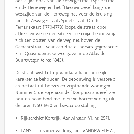
oostelijke hoek van de Zeswegestraat/Sprietstraat
en de Herreweg en het "Haeswindeke" langs de
westzijde van de Herreweg net voor de kruising
met de Zeswegestraat/Sprietstraat. Op de
Ferrariskaart (1770-1778) loopt de straat door
akkers en weiden en situeert de enige bebouwing
zich ten oosten van de weg net boven de
Gemenestraat waar een drietal hoeves gegroepeerd
zijn. Quasi identieke weergave in de Atlas der
Buurtwegen (circa 1843).
De straat wist tot op vandaag haar landelijk
karakter te behouden. De bebouwing is verspreid
en bestaat uit hoeves en vrijstaande woningen.
Nummer 5 de zogenaamde "Koopmanshoeve" zie
houten naambord met nieuwe boerenwoning uit
de jaren 1950-1960 en bewaarde stalling.
Rijksarchief Kortrijk, Aanwinsten VI, nr. 2571.
LAMS L. in samenwerking met VANDEWIELE A.,