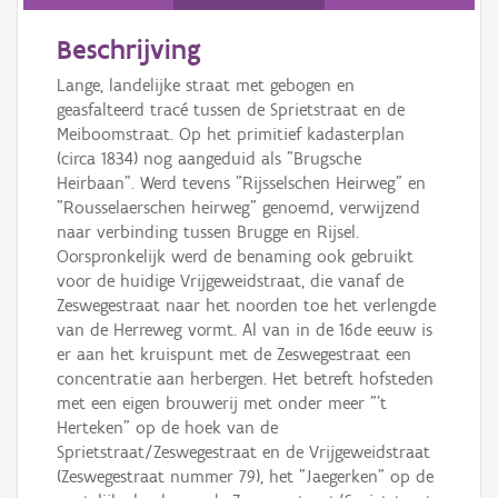
Persoon of collectief
Beschrijving
Downloads
Lange, landelijke straat met gebogen en
Hergebruik
geasfalteerd tracé tussen de Sprietstraat en de
Meiboomstraat. Op het primitief kadasterplan
Aanmelden
(circa 1834) nog aangeduid als "Brugsche
Heirbaan". Werd tevens "Rijsselschen Heirweg" en
"Rousselaerschen heirweg" genoemd, verwijzend
naar verbinding tussen Brugge en Rijsel.
Oorspronkelijk werd de benaming ook gebruikt
voor de huidige Vrijgeweidstraat, die vanaf de
Zeswegestraat naar het noorden toe het verlengde
van de Herreweg vormt. Al van in de 16de eeuw is
er aan het kruispunt met de Zeswegestraat een
concentratie aan herbergen. Het betreft hofsteden
met een eigen brouwerij met onder meer "’t
Herteken" op de hoek van de
Sprietstraat/Zeswegestraat en de Vrijgeweidstraat
(Zeswegestraat nummer 79), het "Jaegerken" op de