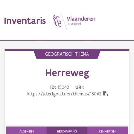
Inventaris
MENU
GEOGRAFISCH THEMA
Herreweg
Erfgoedobject
Aanduidingsobject
ID
15042
URI
https://id.erfgoed.net/themas/15042
Waarneming
Thema
Gebeurtenis
ALGEMEEN
BESCHRIJVING
KENMERKEN