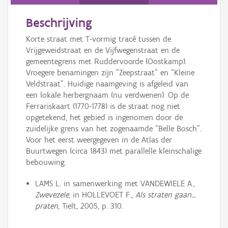
Persoon of collectief
Beschrijving
Downloads
Korte straat met T-vormig tracé tussen de
Hergebruik
Vrijgeweidstraat en de Vijfwegenstraat en de
gemeentegrens met Ruddervoorde (Oostkamp).
Aanmelden
Vroegere benamingen zijn "Zeepstraat" en "Kleine
Veldstraat". Huidige naamgeving is afgeleid van
een lokale herbergnaam (nu verdwenen). Op de
Ferrariskaart (1770-1778) is de straat nog niet
opgetekend, het gebied is ingenomen door de
zuidelijke grens van het zogenaamde "Belle Bosch".
Voor het eerst weergegeven in de Atlas der
Buurtwegen (circa 1843) met parallelle kleinschalige
bebouwing.
LAMS L. in samenwerking met VANDEWIELE A.,
Zwevezele
, in HOLLEVOET F.,
Als straten gaan...
praten
, Tielt, 2005, p. 310.