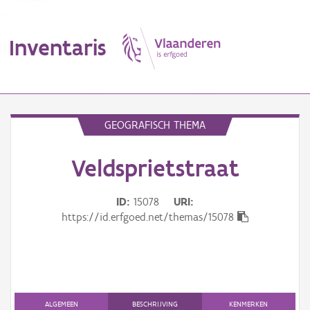
Inventaris
MENU
GEOGRAFISCH THEMA
Veldsprietstraat
Erfgoedobject
Aanduidingsobject
ID
15078
URI
https://id.erfgoed.net/themas/15078
Waarneming
Thema
Gebeurtenis
ALGEMEEN
BESCHRIJVING
KENMERKEN