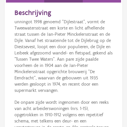
Persoon of collectief
Beschrijving
Downloads
unningot 1998 genoemd "Dijlestraat", vormt de
Hergebruik
Tweewatersstraat een korte en licht afhellende
straat tussen de Jan-Pieter Minckelersstraat en de
Aanmelden
Dijle. Vanaf het straateinde tot de Dijlebrug op de
Diestsevest, loopt een door populieren, de Dijle en
Leibeek afgezoomd wandel- en fietspad, gekend als
"Tussen Twee Waters". Aan pare zijde paalde
voorheen de in 1904 aan de Jan-Pieter
Minckelersstraat opgerichte brouwerij "De
Eendracht", waarvan de gebouwen uit 1935
werden gesloopt in 1974, en recent door een
supermarkt vervangen.
De onpare zijde wordt ingenomen door een reeks
van acht arbeiderswoningen (nrs. 1-15),
opgetrokken in 1910-1912 volgens een repetitief
schema, met telkens een deur- en een