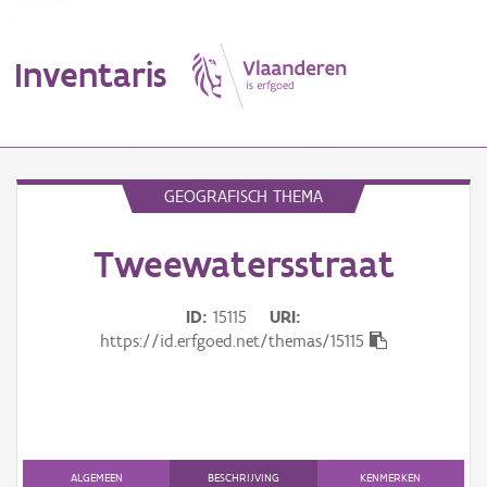
Inventaris
MENU
GEOGRAFISCH THEMA
Tweewatersstraat
Erfgoedobject
Aanduidingsobject
ID
15115
URI
https://id.erfgoed.net/themas/15115
Waarneming
Thema
Gebeurtenis
ALGEMEEN
BESCHRIJVING
KENMERKEN