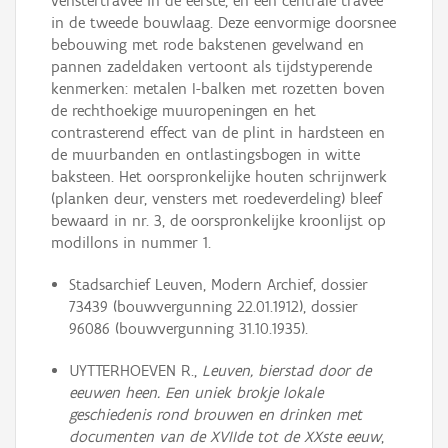
venstertravee in de eerste, en één centrale travee
in de tweede bouwlaag. Deze eenvormige doorsnee
bebouwing met rode bakstenen gevelwand en
pannen zadeldaken vertoont als tijdstyperende
kenmerken: metalen I-balken met rozetten boven
de rechthoekige muuropeningen en het
contrasterend effect van de plint in hardsteen en
de muurbanden en ontlastingsbogen in witte
baksteen. Het oorspronkelijke houten schrijnwerk
(planken deur, vensters met roedeverdeling) bleef
bewaard in nr. 3, de oorspronkelijke kroonlijst op
modillons in nummer 1.
Stadsarchief Leuven, Modern Archief, dossier
73439 (bouwvergunning 22.01.1912), dossier
96086 (bouwvergunning 31.10.1935).
UYTTERHOEVEN R.,
Leuven, bierstad door de
eeuwen heen. Een uniek brokje lokale
geschiedenis rond brouwen en drinken met
documenten van de XVIIde tot de XXste eeuw
,