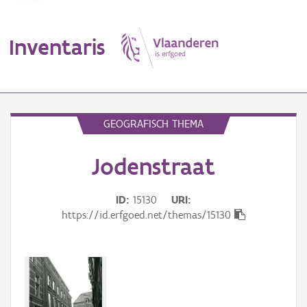
Inventaris
MENU
GEOGRAFISCH THEMA
Jodenstraat
Erfgoedobject
Aanduidingsobject
ID
15130
URI
https://id.erfgoed.net/themas/15130
Waarneming
Thema
Gebeurtenis