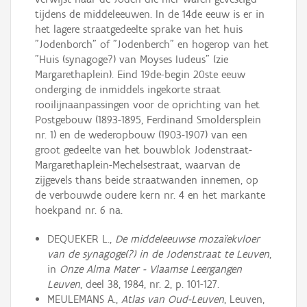
tijdens de middeleeuwen. In de 14de eeuw is er in
het lagere straatgedeelte sprake van het huis
"Jodenborch" of "Jodenberch" en hogerop van het
"Huis (synagoge?) van Moyses Iudeus" (zie
Margarethaplein). Eind 19de-begin 20ste eeuw
onderging de inmiddels ingekorte straat
rooilijnaanpassingen voor de oprichting van het
Postgebouw (1893-1895, Ferdinand Smoldersplein
nr. 1) en de wederopbouw (1903-1907) van een
groot gedeelte van het bouwblok Jodenstraat-
Margarethaplein-Mechelsestraat, waarvan de
zijgevels thans beide straatwanden innemen, op
de verbouwde oudere kern nr. 4 en het markante
hoekpand nr. 6 na.
DEQUEKER L.,
De middeleeuwse mozaïekvloer
van de synagoge(?) in de Jodenstraat te Leuven
,
in
Onze Alma Mater - Vlaamse Leergangen
Leuven
, deel 38, 1984, nr. 2, p. 101-127.
MEULEMANS A.,
Atlas van Oud-Leuven
, Leuven,