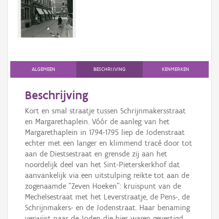
Persoon of collectief
Downloads
Hergebruik
Aanmelden
ALGEMEEN
BESCHRIJVING
KENMERKEN
Beschrijving
Kort en smal straatje tussen Schrijnmakersstraat
en Margarethaplein. Vóór de aanleg van het
Margarethaplein in 1794-1795 liep de Jodenstraat
echter met een langer en klimmend tracé door tot
aan de Diestsestraat en grensde zij aan het
noordelijk deel van het Sint-Pieterskerkhof dat
aanvankelijk via een uitstulping reikte tot aan de
zogenaamde "Zeven Hoeken": kruispunt van de
Mechelsestraat met het Leverstraatje, de Pens-, de
Schrijnmakers- en de Jodenstraat. Haar benaming
verwijst naar de Joden die hier waren gevestigd