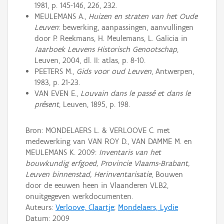
1981, p. 145-146, 226, 232.
MEULEMANS A.,
Huizen en straten van het Oude
Leuven
: bewerking, aanpassingen, aanvullingen
door P. Reekmans, H. Meulemans, L. Galicia in
Jaarboek Leuvens Historisch Genootschap
,
Leuven, 2004, dl. II: atlas, p. 8-10.
PEETERS M.,
Gids voor oud Leuven
, Antwerpen,
1983, p. 21-23.
VAN EVEN E.,
Louvain dans le passé et dans le
présent
, Leuven, 1895, p. 198.
Bron: MONDELAERS L. & VERLOOVE C. met
medewerking van VAN ROY D., VAN DAMME M. en
MEULEMANS K. 2009:
Inventaris van het
bouwkundig erfgoed, Provincie Vlaams-Brabant,
Leuven binnenstad, Herinventarisatie
, Bouwen
door de eeuwen heen in Vlaanderen VLB2,
onuitgegeven werkdocumenten.
Auteurs:
Verloove, Claartje
;
Mondelaers, Lydie
Datum:
2009