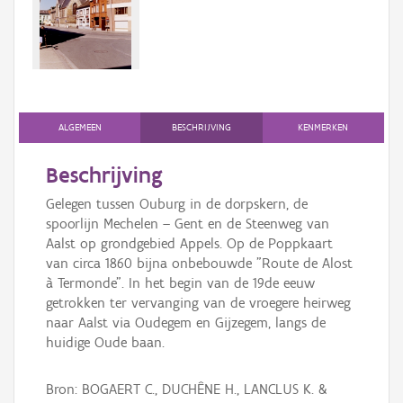
Persoon of collectief
Downloads
Hergebruik
Aanmelden
ALGEMEEN
BESCHRIJVING
KENMERKEN
Beschrijving
Gelegen tussen Ouburg in de dorpskern, de
spoorlijn Mechelen – Gent en de Steenweg van
Aalst op grondgebied Appels. Op de Poppkaart
van circa 1860 bijna onbebouwde "Route de Alost
à Termonde". In het begin van de 19de eeuw
getrokken ter vervanging van de vroegere heirweg
naar Aalst via Oudegem en Gijzegem, langs de
huidige Oude baan.
Bron: BOGAERT C., DUCHÊNE H., LANCLUS K. &