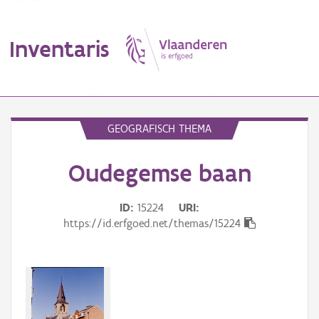
Inventaris
MENU
GEOGRAFISCH THEMA
Oudegemse baan
Erfgoedobject
Aanduidingsobject
ID
15224
URI
https://id.erfgoed.net/themas/15224
Waarneming
Thema
Gebeurtenis