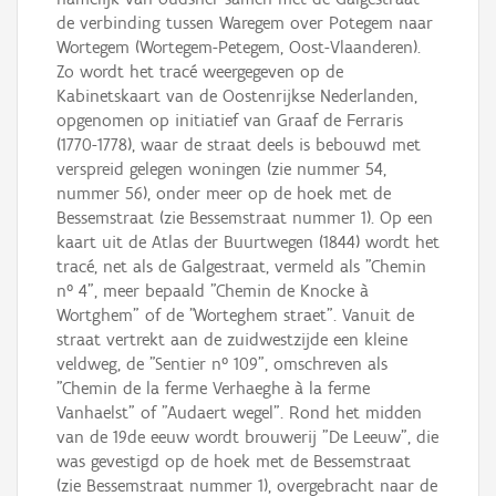
de verbinding tussen Waregem over Potegem naar
Wortegem (Wortegem-Petegem, Oost-Vlaanderen).
Zo wordt het tracé weergegeven op de
Kabinetskaart van de Oostenrijkse Nederlanden,
opgenomen op initiatief van Graaf de Ferraris
(1770-1778), waar de straat deels is bebouwd met
verspreid gelegen woningen (zie nummer 54,
nummer 56), onder meer op de hoek met de
Bessemstraat (zie Bessemstraat nummer 1). Op een
kaart uit de Atlas der Buurtwegen (1844) wordt het
tracé, net als de Galgestraat, vermeld als "Chemin
n° 4", meer bepaald "Chemin de Knocke à
Wortghem" of de "Worteghem straet". Vanuit de
straat vertrekt aan de zuidwestzijde een kleine
veldweg, de "Sentier n° 109", omschreven als
"Chemin de la ferme Verhaeghe à la ferme
Vanhaelst" of "Audaert wegel". Rond het midden
van de 19de eeuw wordt brouwerij "De Leeuw", die
was gevestigd op de hoek met de Bessemstraat
(zie Bessemstraat nummer 1), overgebracht naar de