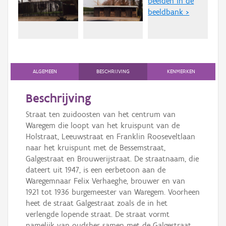
beelden in de
Persoon of collectief
beeldbank >
Downloads
Hergebruik
Aanmelden
ALGEMEEN
BESCHRIJVING
KENMERKEN
Beschrijving
Straat ten zuidoosten van het centrum van
Waregem die loopt van het kruispunt van de
Holstraat, Leeuwstraat en Franklin Rooseveltlaan
naar het kruispunt met de Bessemstraat,
Galgestraat en Brouwerijstraat. De straatnaam, die
dateert uit 1947, is een eerbetoon aan de
Waregemnaar Felix Verhaeghe, brouwer en van
1921 tot 1936 burgemeester van Waregem. Voorheen
heet de straat Galgestraat zoals de in het
verlengde lopende straat. De straat vormt
namelijk van oudsher samen met de Galgestraat