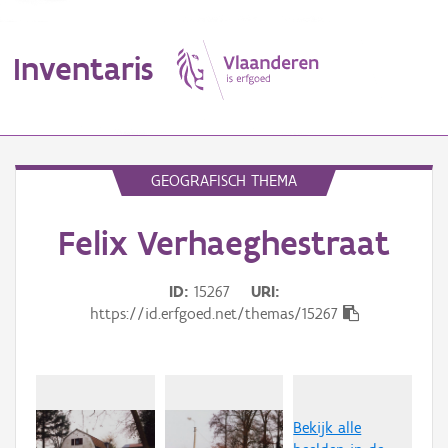
Inventaris
MENU
GEOGRAFISCH THEMA
Felix Verhaeghestraat
Erfgoedobject
Aanduidingsobject
ID
15267
URI
https://id.erfgoed.net/themas/15267
Waarneming
Thema
Gebeurtenis
Bekijk alle