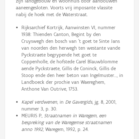
zijn landgebouw en woonhuis door aanbouwen
aaneengesloten. Voorts vrij imposante vlassite
nabij de hoek met de Waterstraat.
Rijksarchief Kortrijk, Aanwinsten VI, nummer
1938: Thienden Canton, Begint by den
Cruyswegh den bosch van 't goet te Sinte Jans
van noorden den herwegh ten westante vande
Pyckstraete begrypende het goet te
Coppenholle, de hofstede Carel Blauwblomme
aende Pyckstraete, Gillis de Coninck, Gillis de
Stoop ende den heer beton van Ingelmuster..., in
Landboeck der prochie van Waereghem,
Anthone Van Outrive, 1753.
Kapel verdwenen
, in
De Gavergids
, jg. 8, 2001,
nummer 3, p. 30.
MEURIS P.,
Straatnamen in Waregem, een
bespreking van de Waregemse straatnamen
anno 1992
, Waregem, 1992, p. 24.