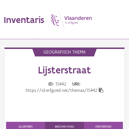
Inventaris
MENU
GEOGRAFISCH THEMA
Lijsterstraat
Erfgoedobject
Aanduidingsobject
ID
15442
URI
https://id.erfgoed.net/themas/15442
Waarneming
Thema
Gebeurtenis
ALGEMEEN
BESCHRIJVING
KENMERKEN