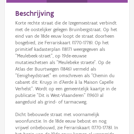
Persoon of collectief
Beschrijving
Downloads
Korte rechte straat die de Izegemsestraat verbindt
Hergebruik
met de oostelijker gelegen Bruinbergstraat. Op het
eind van de 18de eeuw loopt de straat doorheen
Aanmelden
bosgebied, zie Ferrariskaart (1770-1778). Op het
primitief kadasterplan (1817) weergegeven als
"Meulebeek-straet", op 19de-eeuwse
mutatieschetsen als "Meulebeke straete". Op de
Atlas der Buurtwegen (1846) vermeld als
"Eenigheydstraet" en omschreven als "Chemin du
cabaret dit: Kruyp in d'Aerde à la Maison Capelle
Verhelst". Wordt op een gemeentelijk kaartje in de
publicatie "Dit is West-Vlaanderen" (1960) al
aangeduid als grind- of tarmacweg.
Dicht bebouwde straat met voornamelijk
woonfunctie. In de 18de eeuw bebost en nog
vrijwel onbebouwd, zie Ferrariskaart (1770-1778). In