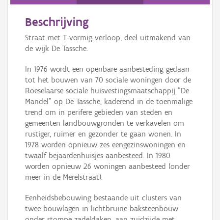
Persoon of collectief
Beschrijving
Downloads
Straat met T-vormig verloop, deel uitmakend van
Hergebruik
de wijk De Tassche.
In 1976 wordt een openbare aanbesteding gedaan
Aanmelden
tot het bouwen van 70 sociale woningen door de
Roeselaarse sociale huisvestingsmaatschappij "De
Mandel" op De Tassche, kaderend in de toenmalige
trend om in perifere gebieden van steden en
gemeenten landbouwgronden te verkavelen om
rustiger, ruimer en gezonder te gaan wonen. In
1978 worden opnieuw zes eengezinswoningen en
twaalf bejaardenhuisjes aanbesteed. In 1980
worden opnieuw 26 woningen aanbesteed (onder
meer in de Merelstraat).
Eenheidsbebouwing bestaande uit clusters van
twee bouwlagen in lichtbruine baksteenbouw
onder stompe zadeldaken, aan zuidzijde met