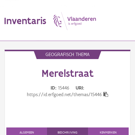
Inventaris
MENU
GEOGRAFISCH THEMA
Merelstraat
Erfgoedobject
Aanduidingsobject
ID
15446
URI
https://id.erfgoed.net/themas/15446
Waarneming
Thema
Gebeurtenis
ALGEMEEN
BESCHRIJVING
KENMERKEN