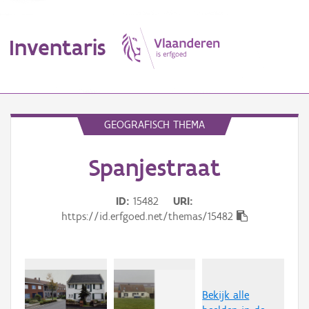
Inventaris
MENU
GEOGRAFISCH THEMA
Spanjestraat
Erfgoedobject
Aanduidingsobject
ID
15482
URI
https://id.erfgoed.net/themas/15482
Waarneming
Thema
Gebeurtenis
Bekijk alle