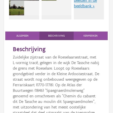
beelden in de
Persoon of collectief
beeldbank >
Downloads
Hergebruik
Aanmelden
ALGEMEEN
BESCHRIJVING
KENMERKEN
Beschrijving
Zuidelijke zijstraat van de Roeselaarsestraat, met
L-vormig tracé, gelegen in de wijk De Tassche nabij
de grens met Roeselare. Loopt op Roeselaars
grondgebied verder in de Kleine Ardooisestraat. De
straat wordt nog onbebouwd weergegeven op de
Ferrariskaart (1770-1778). Op de Atlas der
Buurtwegen (1846) "Spaegnaerdmolenweg"
genoemd en omschreven als "Chemin du cabaret
dit De Tassche au moulin dit Spaegnaerdmolen",
met uitzondering van het meest oostelijke
straatdeel dat deel uitmaakt van de toenmalige