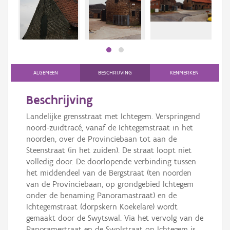
Persoon of collectief
Downloads
Hergebruik
Aanmelden
ALGEMEEN
BESCHRIJVING
KENMERKEN
Beschrijving
Landelijke grensstraat met Ichtegem. Verspringend
noord-zuidtracé, vanaf de Ichtegemstraat in het
noorden, over de Provinciebaan tot aan de
Steenstraat (in het zuiden). De straat loopt niet
volledig door. De doorlopende verbinding tussen
het middendeel van de Bergstraat (ten noorden
van de Provinciebaan, op grondgebied Ichtegem
onder de benaming Panoramastraat) en de
Ichtegemstraat (dorpskern Koekelare) wordt
gemaakt door de Swytswal. Via het vervolg van de
Panoramestraat en de Swolstraat op Ichtegem is