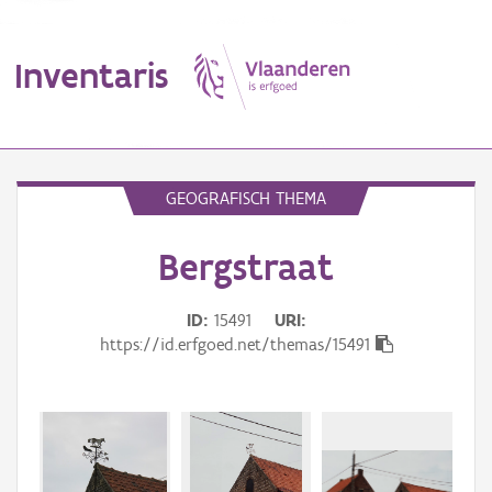
Inventaris
MENU
GEOGRAFISCH THEMA
Bergstraat
Erfgoedobject
Aanduidingsobject
ID
15491
URI
https://id.erfgoed.net/themas/15491
Waarneming
Thema
Gebeurtenis