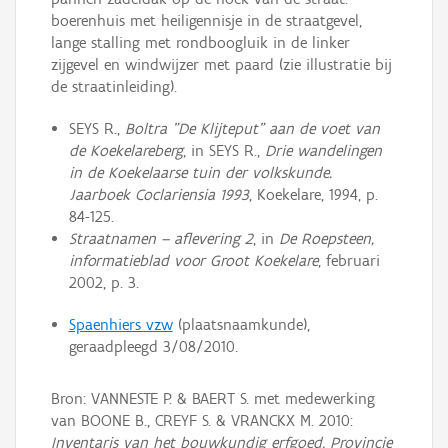
boerenhuis met heiligennisje in de straatgevel,
lange stalling met rondboogluik in de linker
zijgevel en windwijzer met paard (zie illustratie bij
de straatinleiding).
SEYS R.,
Boltra "De Klijteput" aan de voet van
de Koekelareberg
, in SEYS R.,
Drie wandelingen
in de Koekelaarse tuin der volkskunde.
Jaarboek Coclariensia 1993
, Koekelare, 1994, p.
84-125.
Straatnamen – aflevering 2
, in
De Roepsteen,
informatieblad voor Groot Koekelare
, februari
2002, p. 3.
Spaenhiers vzw
(plaatsnaamkunde),
geraadpleegd 3/08/2010.
Bron: VANNESTE P. & BAERT S. met medewerking
van BOONE B., CREYF S. & VRANCKX M. 2010:
Inventaris van het bouwkundig erfgoed, Provincie