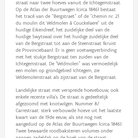
straat naar twee hoeves vanuit de Ichtegemstraat.
Op de Atlas der Buurtwegen (circa 1846) bestaat
het tracé van de "Bergstraet" of de "chemin nr. 21
du moulin dit Veldmolen à Couckelaere" uit de
huidige Eikendreef, het zuidelijke deel van de
huidige Swytswal over het huidige zuidelijke deel
van de Bergstraat tot aan de Steenstraat (kruist
de Provinciebaan). Er is geen voetwegverbinding
met het stukje Bergstraat ten zuiden van de
Ichtegemstraat. De "Veldmolen" was vermoedelijk
een molen op grondgebied Ichtegem, zie
Veldemolenstraat als zijstraat van de Bergstraat.
Landelijke straat met verspreide hoevebouw, ook
enkele recente villa's. De straat is gedeeltelijk
afgezoomd met knotwilgen. Nummer 8/
Carrestraat: sterk verbouwde hoeve uit het laatste
kwart van de 19de eeuw, als site nog niet
aangeduid op de Atlas der Buurtwegen (circa 1846).
Twee bewaarde roodbakstenen volumes onder
pannen zadeldak op de hoek van de straat: