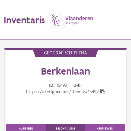
Inventaris
MENU
GEOGRAFISCH THEMA
Berkenlaan
Erfgoedobject
Aanduidingsobject
ID
15492
URI
https://id.erfgoed.net/themas/15492
Waarneming
Thema
Gebeurtenis
ALGEMEEN
BESCHRIJVING
KENMERKEN