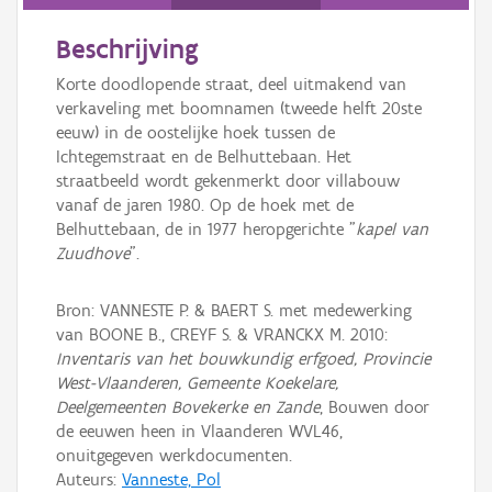
Persoon of collectief
Beschrijving
Downloads
Korte doodlopende straat, deel uitmakend van
Hergebruik
verkaveling met boomnamen (tweede helft 20ste
eeuw) in de oostelijke hoek tussen de
Aanmelden
Ichtegemstraat en de Belhuttebaan. Het
straatbeeld wordt gekenmerkt door villabouw
vanaf de jaren 1980. Op de hoek met de
Belhuttebaan, de in 1977 heropgerichte "
kapel van
Zuudhove
".
Bron: VANNESTE P. & BAERT S. met medewerking
van BOONE B., CREYF S. & VRANCKX M. 2010:
Inventaris van het bouwkundig erfgoed, Provincie
West-Vlaanderen, Gemeente Koekelare,
Deelgemeenten Bovekerke en Zande
, Bouwen door
de eeuwen heen in Vlaanderen WVL46,
onuitgegeven werkdocumenten.
Auteurs:
Vanneste, Pol