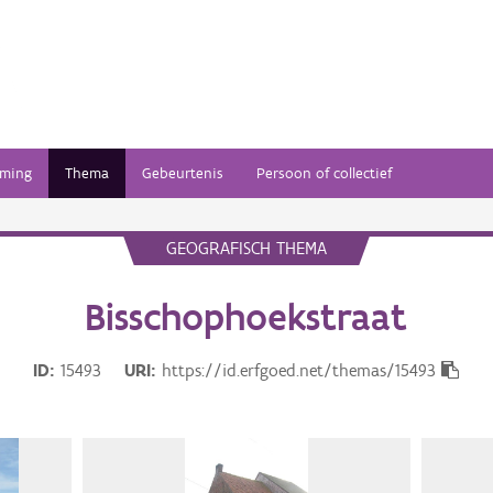
ming
Thema
Gebeurtenis
Persoon of collectief
GEOGRAFISCH THEMA
Bisschophoekstraat
ID
15493
URI
https://id.erfgoed.net/themas/15493