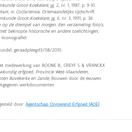
emkunde Groot-Koekelare
, jg. 2, nr. 1, 1987, p. 9-10.
elare, in
Coclariensia. Driemaandelijks tijdschrift
emkunde Groot-Koekelare
, jg. 6, nr. 3, 1991, p. 36.
en op de drempel van morgen. Een verzameling foto's,
met beknopte historische en andere toelichtingen
,
3 (iconografie).
unde), geraadpleegd3/08/2010.
met medewerking van BOONE B., CREYF S. & VRANCKX
wkundig erfgoed, Provincie West-Vlaanderen,
nten Bovekerke en Zande
, Bouwen door de eeuwen
uitgegeven werkdocumenten.
gesteld door:
Agentschap Onroerend Erfgoed (AOE)