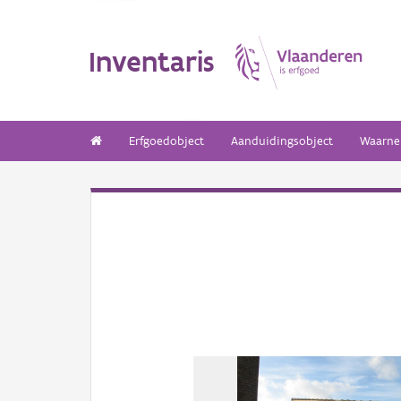
Inventaris
Erfgoedobject
Aanduidingsobject
Waarne