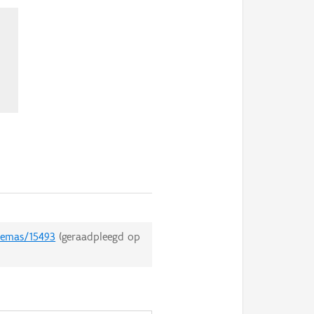
themas/15493
(geraadpleegd op