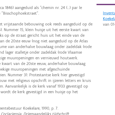
ca 1846) aangeduid als "chemin nr. 24 (…) par le
Invent
 "Bisschophoekstraet".
Koekel
met vrijstaande bebouwing ook reeds aangeduid op de
van
01
). Nummer 15, klein huisje uit het eerste kwart van
s op de straat gericht huis uit het einde van de
van de 20ste eeuw (nog niet aangeduid op de Atlas
olume van anderhalve bouwlaag onder zadeldak (rode
d lager stalletje onder zadeldak (rode Vlaamse
ekige muuropeningen en vernieuwd houtwerk.
te kwart van de 20ste eeuw, anderhalve bouwlaag
oekige muuropeningen met afgeschuinde
ien. Nummer 31: Protestantse kerk hier gevestigd
uw met religieus opschrift in ijzeren letters en kruis
n. Aanvankelijk is de kerk vanaf 1933 gevestigd op
 wordt de kerk gevestigd in een huisje op het
entebestuur Koekelare, 1990, p. 7.
n
Coclariensia. Driemaandelijks tijdschrift