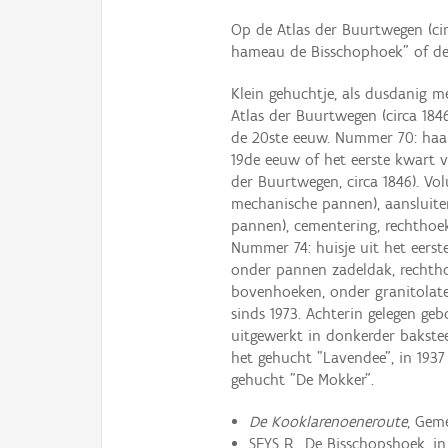
Op de Atlas der Buurtwegen (cir
hameau de Bisschophoek" of de
Klein gehuchtje, als dusdanig 
Atlas der Buurtwegen (circa 1846
de 20ste eeuw. Nummer 70: haak
19de eeuw of het eerste kwart 
der Buurtwegen, circa 1846). V
mechanische pannen), aansluiten
pannen), cementering, rechtho
Nummer 74: huisje uit het eers
onder pannen zadeldak, rechth
bovenhoeken, onder granitolate
sinds 1973. Achterin gelegen gebo
uitgewerkt in donkerder bakstee
het gehucht "Lavendee", in 1937
gehucht "De Mokker".
De Kooklarenoeneroute
, Geme
SEYS R., De Bisschopshoek, i