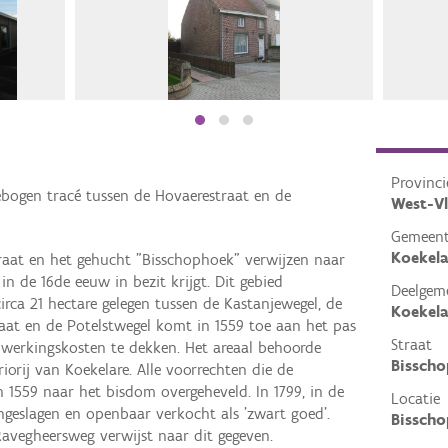
Provinci
gebogen tracé tussen de Hovaerestraat en de
West-V
Gemeen
Koekela
aat en het gehucht "Bisschophoek" verwijzen naar
n de 16de eeuw in bezit krijgt. Dit gebied
Deelgem
ca 21 hectare gelegen tussen de Kastanjewegel, de
Koekela
aat en de Potelstwegel komt in 1559 toe aan het pas
Straat
werkingskosten te dekken. Het areaal behoorde
Bisscho
iorij van Koekelare. Alle voorrechten die de
 1559 naar het bisdom overgeheveld. In 1799, in de
Locatie
angeslagen en openbaar verkocht als 'zwart goed'.
Bisscho
avegheersweg verwijst naar dit gegeven.