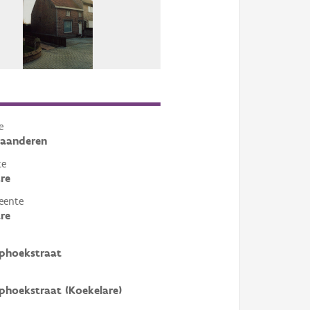
e
laanderen
te
re
eente
re
phoekstraat
phoekstraat (Koekelare)