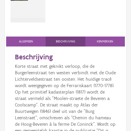
Persoon of collectief
Downloads
Hergebruik
Aanmelden
ALGEMEEN
BESCHRIJVING
KENMERKEN
Beschrijving
Korte straat met geknikt verloop, die de
Burgerleenstraat ten westen verbindt met de Oude
Lichterveldsestraat ten oosten. Het huidige tracé
wordt weergegeven op de Ferrariskaart (1770-1778).
Op het primitief kadasterplan (1817) wordt de
straat vermeld als "Moolen-straete de Beveren a
Coolscamp". De straat maakt op Atlas der
Buurtwegen (1846) deel uit van de "Burg
Leenstraet", omschreven als "Chemin du hameau
de Hoog-Beveren à la ferme De Coninck". Wordt op
een gemeentelijk kaartje in de publicatie "Dit is