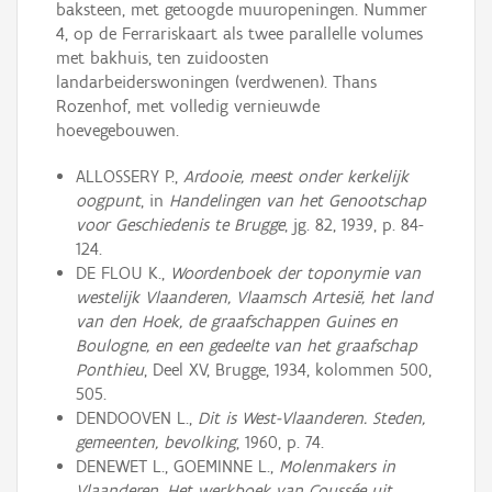
baksteen, met getoogde muuropeningen. Nummer
4, op de Ferrariskaart als twee parallelle volumes
met bakhuis, ten zuidoosten
landarbeiderswoningen (verdwenen). Thans
Rozenhof, met volledig vernieuwde
hoevegebouwen.
ALLOSSERY P.,
Ardooie, meest onder kerkelijk
oogpunt
, in
Handelingen van het Genootschap
voor Geschiedenis te Brugge
, jg. 82, 1939, p. 84-
124.
DE FLOU K.,
Woordenboek der toponymie van
westelijk Vlaanderen, Vlaamsch Artesië, het land
van den Hoek, de graafschappen Guines en
Boulogne, en een gedeelte van het graafschap
Ponthieu
, Deel XV, Brugge, 1934, kolommen 500,
505.
DENDOOVEN L.,
Dit is West-Vlaanderen. Steden,
gemeenten, bevolking
, 1960, p. 74.
DENEWET L., GOEMINNE L.,
Molenmakers in
Vlaanderen. Het werkboek van Coussée uit