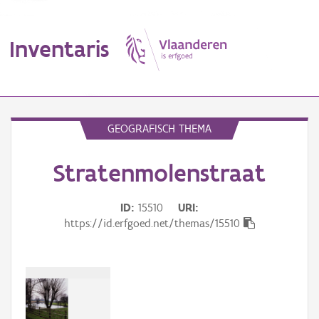
Inventaris
MENU
GEOGRAFISCH THEMA
Stratenmolenstraat
Erfgoedobject
Aanduidingsobject
ID
15510
URI
https://id.erfgoed.net/themas/15510
Waarneming
Thema
Gebeurtenis