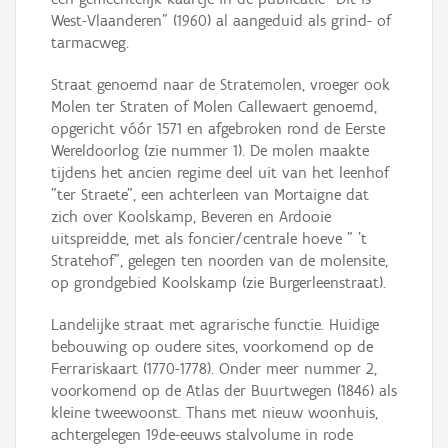
West-Vlaanderen" (1960) al aangeduid als grind- of
tarmacweg.
Straat genoemd naar de Stratemolen, vroeger ook
Molen ter Straten of Molen Callewaert genoemd,
opgericht vóór 1571 en afgebroken rond de Eerste
Wereldoorlog (zie nummer 1). De molen maakte
tijdens het ancien regime deel uit van het leenhof
"ter Straete", een achterleen van Mortaigne dat
zich over Koolskamp, Beveren en Ardooie
uitspreidde, met als foncier/centrale hoeve " 't
Stratehof", gelegen ten noorden van de molensite,
op grondgebied Koolskamp (zie Burgerleenstraat).
Landelijke straat met agrarische functie. Huidige
bebouwing op oudere sites, voorkomend op de
Ferrariskaart (1770-1778). Onder meer nummer 2,
voorkomend op de Atlas der Buurtwegen (1846) als
kleine tweewoonst. Thans met nieuw woonhuis,
achtergelegen 19de-eeuws stalvolume in rode