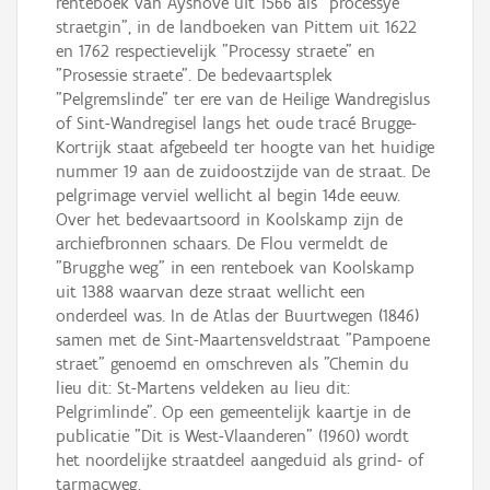
renteboek van Ayshove uit 1566 als "processye
straetgin", in de landboeken van Pittem uit 1622
en 1762 respectievelijk "Processy straete" en
"Prosessie straete". De bedevaartsplek
"Pelgremslinde" ter ere van de Heilige Wandregislus
of Sint-Wandregisel langs het oude tracé Brugge-
Kortrijk staat afgebeeld ter hoogte van het huidige
nummer 19 aan de zuidoostzijde van de straat. De
pelgrimage verviel wellicht al begin 14de eeuw.
Over het bedevaartsoord in Koolskamp zijn de
archiefbronnen schaars. De Flou vermeldt de
"Brugghe weg" in een renteboek van Koolskamp
uit 1388 waarvan deze straat wellicht een
onderdeel was. In de Atlas der Buurtwegen (1846)
samen met de Sint-Maartensveldstraat "Pampoene
straet" genoemd en omschreven als "Chemin du
lieu dit: St-Martens veldeken au lieu dit:
Pelgrimlinde". Op een gemeentelijk kaartje in de
publicatie "Dit is West-Vlaanderen" (1960) wordt
het noordelijke straatdeel aangeduid als grind- of
tarmacweg.