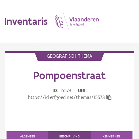
Inventaris
MENU
GEOGRAFISCH THEMA
Pompoenstraat
Erfgoedobject
Aanduidingsobject
ID
15573
URI
https://id.erfgoed.net/themas/15573
Waarneming
Thema
Gebeurtenis
ALGEMEEN
BESCHRIJVING
KENMERKEN