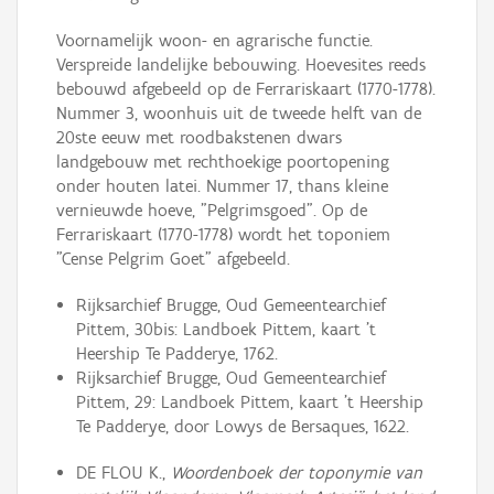
Voornamelijk woon- en agrarische functie.
Verspreide landelijke bebouwing. Hoevesites reeds
bebouwd afgebeeld op de Ferrariskaart (1770-1778).
Nummer 3, woonhuis uit de tweede helft van de
20ste eeuw met roodbakstenen dwars
landgebouw met rechthoekige poortopening
onder houten latei. Nummer 17, thans kleine
vernieuwde hoeve, "Pelgrimsgoed". Op de
Ferrariskaart (1770-1778) wordt het toponiem
"Cense Pelgrim Goet" afgebeeld.
Rijksarchief Brugge, Oud Gemeentearchief
Pittem, 30bis: Landboek Pittem, kaart 't
Heership Te Padderye, 1762.
Rijksarchief Brugge, Oud Gemeentearchief
Pittem, 29: Landboek Pittem, kaart 't Heership
Te Padderye, door Lowys de Bersaques, 1622.
DE FLOU K.,
Woordenboek der toponymie van