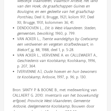
westelijk Vlaanderen, Vlaamsch Artesië, het land
van den Hoek, de graafschappen Guines en
Boulogne, en een gedeelte van het graafschap
Ponthieu
, Deel II, Brugge, 1921, kolom 917; Deel
XII, Brugge, 1931, kolommen 36; 41.
DENDOOVEN L.,
Dit is West-Vlaanderen. Steden,
gemeenten, bevolking
, 1960, p. 799.
VAN ACKER L.,
Tsente wandelghys by Coelscamp
een verdwenen en vergeten strafbedevaart
, in
Biekorf
, jg. 88, 1988, deel 1, p. 5-28.
VAN ACKER L., VERVENNE A. en CALLEWAERT A.,
Geschiedenis van Koolskamp
, Koolskamp, 1996,
p. 207, 364.
[VERVENNE A.],
Oude hoeven en hun bewoners
te Koolskamp
, Ardooie, 1997, p. 96; p. 130.
Bron: SANTY P. & BOONE B., met medewerking van
CALLAERT G. 2010:
Inventaris van het bouwkundig
erfgoed, Provincie West-Vlaanderen, Gemeente
Ardooie, deelgemeente Koolskamp
, Bouwen door