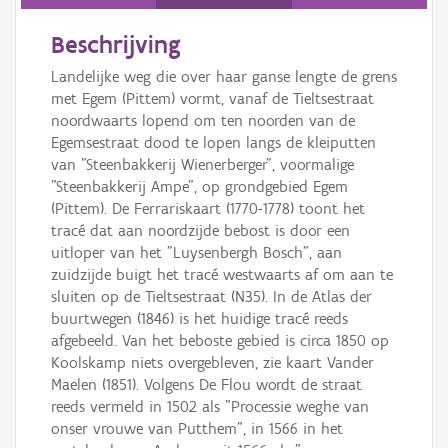
Persoon of collectief
Beschrijving
Downloads
Landelijke weg die over haar ganse lengte de grens
Hergebruik
met Egem (Pittem) vormt, vanaf de Tieltsestraat
noordwaarts lopend om ten noorden van de
Aanmelden
Egemsestraat dood te lopen langs de kleiputten
van "Steenbakkerij Wienerberger", voormalige
"Steenbakkerij Ampe", op grondgebied Egem
(Pittem). De Ferrariskaart (1770-1778) toont het
tracé dat aan noordzijde bebost is door een
uitloper van het "Luysenbergh Bosch", aan
zuidzijde buigt het tracé westwaarts af om aan te
sluiten op de Tieltsestraat (N35). In de Atlas der
buurtwegen (1846) is het huidige tracé reeds
afgebeeld. Van het beboste gebied is circa 1850 op
Koolskamp niets overgebleven, zie kaart Vander
Maelen (1851). Volgens De Flou wordt de straat
reeds vermeld in 1502 als "Processie weghe van
onser vrouwe van Putthem", in 1566 in het