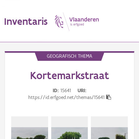
Inventaris
MENU
GEOGRAFISCH THEMA
Kortemarkstraat
Erfgoedobject
Aanduidingsobject
ID
15641
URI
https://id.erfgoed.net/themas/15641
Waarneming
Thema
Gebeurtenis
Beki