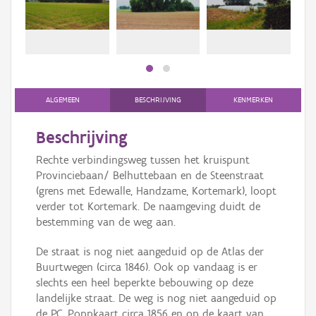
bee
Persoon of collectief
bee
Downloads
Hergebruik
Aanmelden
ALGEMEEN
BESCHRIJVING
KENMERKEN
Beschrijving
Rechte verbindingsweg tussen het kruispunt
Provinciebaan/ Belhuttebaan en de Steenstraat
(grens met Edewalle, Handzame, Kortemark), loopt
verder tot Kortemark. De naamgeving duidt de
bestemming van de weg aan.
De straat is nog niet aangeduid op de Atlas der
Buurtwegen (circa 1846). Ook op vandaag is er
slechts een heel beperkte bebouwing op deze
landelijke straat. De weg is nog niet aangeduid op
de P.C. Poppkaart circa 1856 en op de kaart van