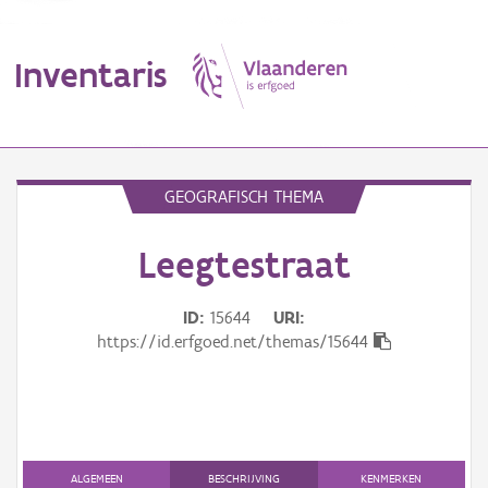
Inventaris
MENU
GEOGRAFISCH THEMA
Leegtestraat
Erfgoedobject
Aanduidingsobject
ID
15644
URI
https://id.erfgoed.net/themas/15644
Waarneming
Thema
Gebeurtenis
ALGEMEEN
BESCHRIJVING
KENMERKEN