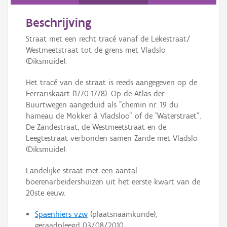
Persoon of collectief
Beschrijving
Downloads
Straat met een recht tracé vanaf de Lekestraat/
Hergebruik
Westmeetstraat tot de grens met Vladslo
(Diksmuide).
Aanmelden
Het tracé van de straat is reeds aangegeven op de
Ferrariskaart (1770-1778). Op de Atlas der
Buurtwegen aangeduid als "chemin nr. 19 du
hameau de Mokker à Vladsloo" of de "Waterstraet".
De Zandestraat, de Westmeetstraat en de
Leegtestraat verbonden samen Zande met Vladslo
(Diksmuide).
Landelijke straat met een aantal
boerenarbeidershuizen uit het eerste kwart van de
20ste eeuw.
Spaenhiers vzw
(plaatsnaamkunde),
geraadpleegd 03/08/2010.