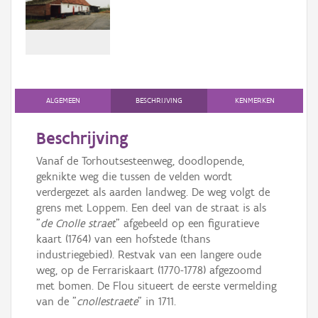
Persoon of collectief
Downloads
Hergebruik
Aanmelden
ALGEMEEN
BESCHRIJVING
KENMERKEN
Beschrijving
Vanaf de Torhoutsesteenweg, doodlopende,
geknikte weg die tussen de velden wordt
verdergezet als aarden landweg. De weg volgt de
grens met Loppem. Een deel van de straat is als
"
de Cnolle straet
" afgebeeld op een figuratieve
kaart (1764) van een hofstede (thans
industriegebied). Restvak van een langere oude
weg, op de Ferrariskaart (1770-1778) afgezoomd
met bomen. De Flou situeert de eerste vermelding
van de "
cnollestraete
" in 1711.