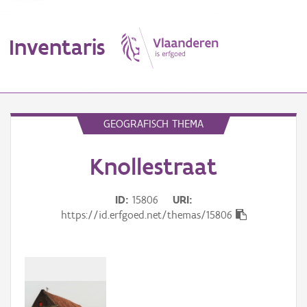
Inventaris
MENU
GEOGRAFISCH THEMA
Knollestraat
Erfgoedobject
Aanduidingsobject
ID
15806
URI
https://id.erfgoed.net/themas/15806
Waarneming
Thema
Gebeurtenis