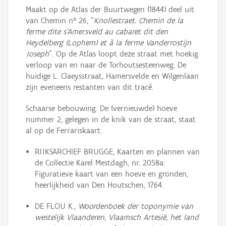
Maakt op de Atlas der Buurtwegen (1844) deel uit
van Chemin n° 26, "
Knollestraet. Chemin de la
ferme dite s'Amersveld au cabaret dit den
Heydelberg (Lophem) et à la ferme Vanderrostijn
Joseph
". Op de Atlas loopt deze straat met hoekig
verloop van en naar de Torhoutsesteenweg. De
huidige L. Claeysstraat, Hamersvelde en Wilgenlaan
zijn eveneens restanten van dit tracé.
Schaarse bebouwing. De (vernieuwde) hoeve
nummer 2, gelegen in de knik van de straat, staat
al op de Ferrariskaart.
RIJKSARCHIEF BRUGGE, Kaarten en plannen van
de Collectie Karel Mestdagh, nr. 2058a:
Figuratieve kaart van een hoeve en gronden,
heerlijkheid van Den Houtschen, 1764.
DE FLOU K.,
Woordenboek der toponymie van
westelijk Vlaanderen, Vlaamsch Artesië, het land