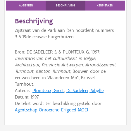
ALGEMEEN
BESCHRIJVING
KENMERKEN
Persoon of collectief
Beschrijving
Downloads
Zijstraat van de Parklaan (ten noorden); nummers
Hergebruik
3-5 19de-eeuwse burgerhuizen.
Aanmelden
Bron: DE SADELEER S. & PLOMTEUX G. 1997:
Inventaris van het cultuurbezit in België,
Architectuur, Provincie Antwerpen, Arrondissement
Turnhout, Kanton Turnhout
, Bouwen door de
eeuwen heen in Vlaanderen 16n1, Brussel -
Turnhout.
Auteurs:
Plomteux, Greet
;
De Sadeleer, Sibylle
Datum:
1997
De tekst wordt ter beschikking gesteld door:
Agentschap Onroerend Erfgoed (AOE)