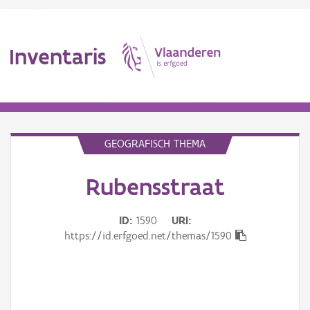
Inventaris
MENU
GEOGRAFISCH THEMA
Rubensstraat
Erfgoedobject
Aanduidingsobject
ID
1590
URI
https://id.erfgoed.net/themas/1590
Waarneming
Thema
Gebeurtenis