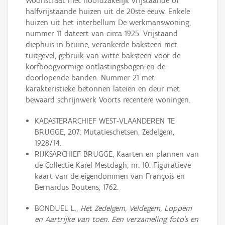
Woonstraat met hoofdzakelijk vrijstaande of
halfvrijstaande huizen uit de 20ste eeuw. Enkele
huizen uit het interbellum De werkmanswoning,
nummer 11 dateert van circa 1925. Vrijstaand
diephuis in bruine, verankerde baksteen met
tuitgevel, gebruik van witte baksteen voor de
korfboogvormige ontlastingsbogen en de
doorlopende banden. Nummer 21 met
karakteristieke betonnen lateien en deur met
bewaard schrijnwerk Voorts recentere woningen.
KADASTERARCHIEF WEST-VLAANDEREN TE
BRUGGE, 207: Mutatieschetsen, Zedelgem,
1928/14.
RIJKSARCHIEF BRUGGE, Kaarten en plannen van
de Collectie Karel Mestdagh, nr. 10: Figuratieve
kaart van de eigendommen van François en
Bernardus Boutens, 1762.
BONDUEL L.,
Het Zedelgem, Veldegem, Loppem
en Aartrijke van toen. Een verzameling foto's en