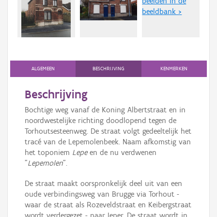
beelden in de
Persoon of collectief
beeldbank >
Downloads
Hergebruik
Aanmelden
ALGEMEEN
BESCHRIJVING
KENMERKEN
Beschrijving
Bochtige weg vanaf de Koning Albertstraat en in
noordwestelijke richting doodlopend tegen de
Torhoutsesteenweg. De straat volgt gedeeltelijk het
tracé van de Lepemolenbeek. Naam afkomstig van
het toponiem
Lepe
en de nu verdwenen
"
Lepemolen
".
De straat maakt oorspronkelijk deel uit van een
oude verbindingsweg van Brugge via Torhout -
waar de straat als Rozeveldstraat en Keibergstraat
wordt verdergezet - naar Ieper. De straat wordt in