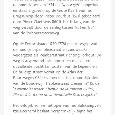
de ommeloper van 1674 als "
Iperwegh
" aangeduid
en staat afgebeeld op de Grote Kaart van het
Brugse Vrije door Pieter Pourbus (1571) gekopieerd
door Pieter Claeissens (1601). Het belang van de
weg vervalt door de aanleg tussen 1751 en 1754
van de Torhoutsesteenweg.
Op de Ferrariskaart (1770-1778) met inbegrip van
de huidige Lepemolenstraat en zuidwaarts
verdergezet als Rembertstraat richting Torhout. De
weg is afgezoomd met bomen en maakt een
opvallende bocht ten oosten van de Lepemolen.
De huidige straat vormt op de Atlas der
Buurtwegen (1844) samen met het noordelijk deel
van de Boudewijn Hapkenstraat Chemin n° 15, de
"
Lepemolenstraet. Chemin de la maison Quick,
Pierre, à la ferme de la demoiselle Dekeersgieter
".
Het veldgebied, een uitloper van het Bulskampveld
(zie Beernem) beslaat oorspronkelijk bijna het