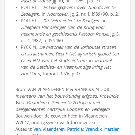
Pastoor Ronse
, jg. 10, nr. 1, 1989, p.31-37.
POLLET J.,
Enkele gegevens over 'Noordover' te
Zedelgem
, in
Noortover
, jg. 2, nr. 1, 1989/90, p. 2.
POLLET J.,
De "Veltmeulen" te Zedelgem
, in
Zilleghem Handelingen van de Kring voor
heemkunde en geschiedenis Pastoor Ronse
, jg. 3,
nr. 4, 1982, p. 156-160.
PYCK M.,
De historiek van de Torhoutse straten
en straatnamen. Deel I: Het agrarisch gebied ten
O. en N.O. van het stadscentrum
, in
Jaarboek
van de Geschied- en Heemkundige kring Het
Houtland
, Torhout, 1976, p. 17.
Bron: VAN VLAENDEREN P. & VRANCKX M. 2010:
Inventaris van het bouwkundig erfgoed, Provincie
West-Vlaanderen, Gemeente Zedelgem met
deelgemeenten Aartrijke, Loppem en Veldegem
,
Bouwen door de eeuwen heen in Vlaanderen
WVL47, onuitgegeven werkdocumenten.
Auteurs:
Van Vlaenderen, Patricia
;
Vranckx, Martien