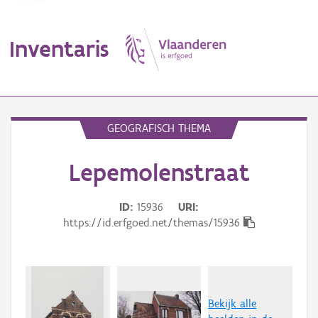
Inventaris
MENU
GEOGRAFISCH THEMA
Lepemolenstraat
Erfgoedobject
Aanduidingsobject
ID
15936
URI
https://id.erfgoed.net/themas/15936
Waarneming
Thema
Gebeurtenis
Bekijk alle