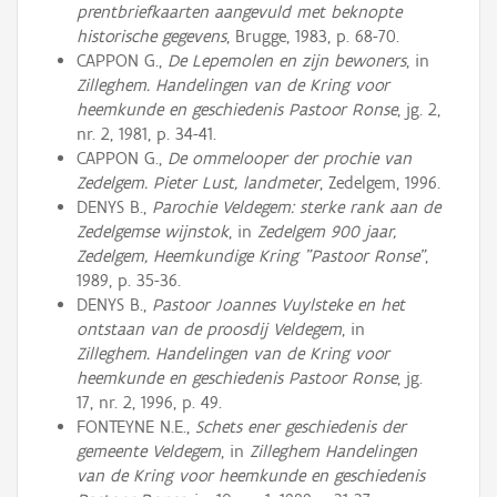
prentbriefkaarten aangevuld met beknopte
historische gegevens
, Brugge, 1983, p. 68-70.
CAPPON G.,
De Lepemolen en zijn bewoners
, in
Zilleghem. Handelingen van de Kring voor
heemkunde en geschiedenis Pastoor Ronse
, jg. 2,
nr. 2, 1981, p. 34-41.
CAPPON G.,
De ommelooper der prochie van
Zedelgem. Pieter Lust, landmeter
, Zedelgem, 1996.
DENYS B.,
Parochie Veldegem: sterke rank aan de
Zedelgemse wijnstok
, in
Zedelgem 900 jaar,
Zedelgem, Heemkundige Kring "Pastoor Ronse"
,
1989, p. 35-36.
DENYS B.,
Pastoor Joannes Vuylsteke en het
ontstaan van de proosdij Veldegem
, in
Zilleghem. Handelingen van de Kring voor
heemkunde en geschiedenis Pastoor Ronse
, jg.
17, nr. 2, 1996, p. 49.
FONTEYNE N.E.,
Schets ener geschiedenis der
gemeente Veldegem
, in
Zilleghem Handelingen
van de Kring voor heemkunde en geschiedenis