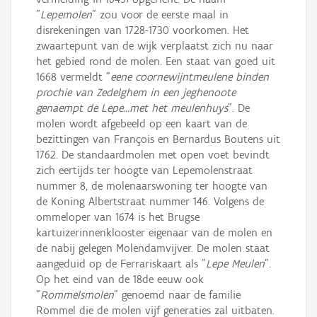
"
Lepemolen
" zou voor de eerste maal in
disrekeningen van 1728-1730 voorkomen. Het
zwaartepunt van de wijk verplaatst zich nu naar
het gebied rond de molen. Een staat van goed uit
1668 vermeldt "
eene coornewijntmeulene binden
prochie van Zedelghem in een jeghenoote
genaempt de Lepe...met het meulenhuys
". De
molen wordt afgebeeld op een kaart van de
bezittingen van François en Bernardus Boutens uit
1762. De standaardmolen met open voet bevindt
zich eertijds ter hoogte van Lepemolenstraat
nummer 8, de molenaarswoning ter hoogte van
de Koning Albertstraat nummer 146. Volgens de
ommeloper van 1674 is het Brugse
kartuizerinnenklooster eigenaar van de molen en
de nabij gelegen Molendamvijver. De molen staat
aangeduid op de Ferrariskaart als "
Lepe Meulen
".
Op het eind van de 18de eeuw ook
"
Rommelsmolen
" genoemd naar de familie
Rommel die de molen vijf generaties zal uitbaten.