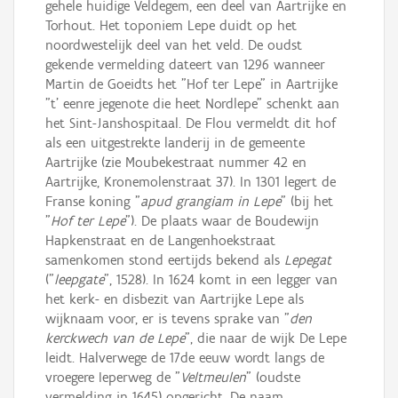
gehele huidige Veldegem, een deel van Aartrijke en
Torhout. Het toponiem Lepe duidt op het
noordwestelijk deel van het veld. De oudst
gekende vermelding dateert van 1296 wanneer
Martin de Goeidts het "Hof ter Lepe" in Aartrijke
"t' eenre jegenote die heet Nordlepe" schenkt aan
het Sint-Janshospitaal. De Flou vermeldt dit hof
als een uitgestrekte landerij in de gemeente
Aartrijke (zie Moubekestraat nummer 42 en
Aartrijke, Kronemolenstraat 37). In 1301 legert de
Franse koning "
apud grangiam in Lepe
" (bij het
"
Hof ter Lepe
"). De plaats waar de Boudewijn
Hapkenstraat en de Langenhoekstraat
samenkomen stond eertijds bekend als
Lepegat
("
leepgate
", 1528). In 1624 komt in een legger van
het kerk- en disbezit van Aartrijke Lepe als
wijknaam voor, er is tevens sprake van "
den
kerckwech van de Lepe
", die naar de wijk De Lepe
leidt. Halverwege de 17de eeuw wordt langs de
vroegere Ieperweg de "
Veltmeulen
" (oudste
vermelding in 1645) opgericht. De naam