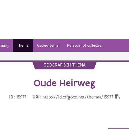
ming
Thema
Gebeurtenis
Persoon of collectief
GEOGRAFISCH THEMA
Oude Heirweg
ID
15977
URI
https://id.erfgoed.net/themas/15977