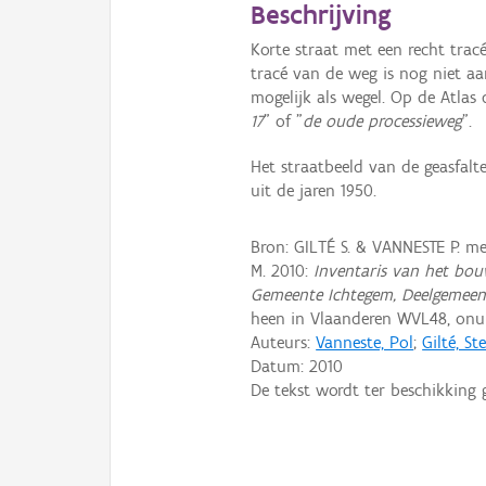
Beschrijving
Korte straat met een recht trac
tracé van de weg is nog niet aan
mogelijk als wegel. Op de Atlas 
17
" of "
de oude processieweg
".
Het straatbeeld van de geasfal
uit de jaren 1950.
Bron: GILTÉ S. & VANNESTE P. 
M. 2010:
Inventaris van het bou
Gemeente Ichtegem, Deelgemee
heen in Vlaanderen WVL48, on
Auteurs:
Vanneste, Pol
;
Gilté, St
Datum:
2010
De tekst wordt ter beschikking 