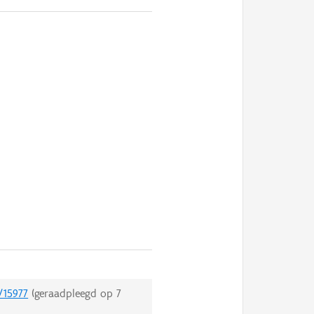
/15977
(geraadpleegd op
7