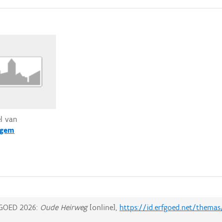
el van
egem
GOED 2026:
Oude Heirweg
[online],
https://id.erfgoed.net/themas