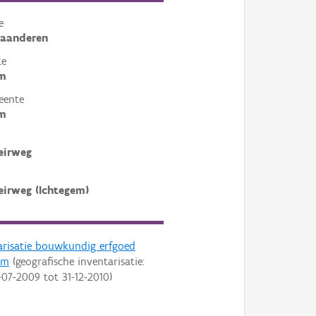
e
laanderen
te
em
eente
em
eirweg
irweg (Ichtegem)
arisatie bouwkundig erfgoed
em
(geografische inventarisatie:
-07-2009
tot
31-12-2010
)