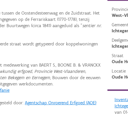
Provinci
é tussen de Oostendesteenwag en de Zuidstraat. Het
West-V
gegeven op de Ferrariskaart (1770-1778), tenzij
Gemeen
der Buurtwegen (circa 1841) aangeduid als "
sentier nr.
Ichteg
Deelgem
teerde straat wordt getypeerd door koppelwoningen
Ichteg
Straat
Oude H
met medewerking van BAERT S., BOONE B. & VRANCKX
Locatie
wkundig erfgoed, Provincie West-Vlaanderen,
Oude He
nten Bekegem en Eernegem
, Bouwen door de eeuwen
uitgegeven werkdocumenten.
efanie
Invent
gesteld door:
Agentschap Onroerend Erfgoed (AOE)
Ichteg
van
01