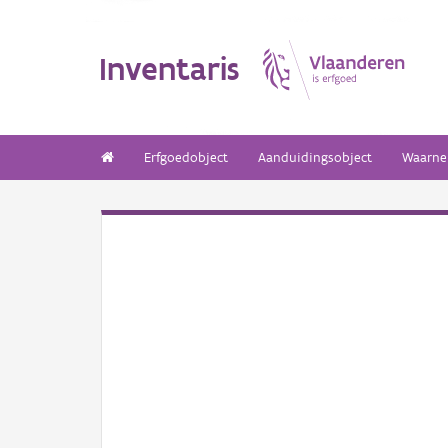
Inventaris
Erfgoedobject
Aanduidingsobject
Waarne