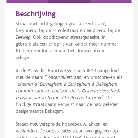
Persoon of collectief
Beschrijving
Downloads
Straat met licht gebogen geasfalteerd tracé,
Hergebruik
beginnend bij de Streulestraat en eindigend bij de
Zeeweg. Ook doodlopend straatgedeelte, in
Aanmelden
gebruik als een erfoprit van onder meer nummer
10. Ten noordoosten van het dorpscentrum
gelegen.
In de Atlas der Buurtwegen (circa 1841) aangeduid
met de naam "
Watervallestraat
" en omschreven als
"
chemin d' Eerneghem à Zerkeghem & Bekeghem
communcant au château dit 's Gravendriessche &
passant par la ferme dite Perlynckx hove
". De
huidige straatnaam verwijst naar de nabijgelegen
deelgemeente Bekegem.
Straat met verspreide hoevebouw, akker- en
weilanden. De oudste sites staan weergegeven op
de kaart van Ferraris (1770-1778) (zie nummer 6).