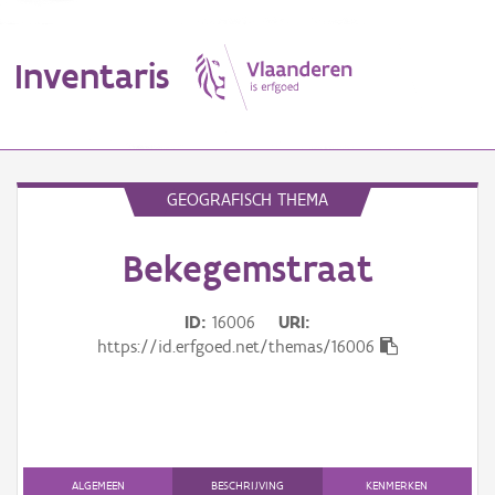
Inventaris
MENU
GEOGRAFISCH THEMA
Bekegemstraat
Erfgoedobject
Aanduidingsobject
ID
16006
URI
https://id.erfgoed.net/themas/16006
Waarneming
Thema
Gebeurtenis
ALGEMEEN
BESCHRIJVING
KENMERKEN