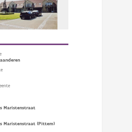
Bekijk alle beelden in de 
e
laanderen
te
eente
s Maristenstraat
s Maristenstraat (Pittem)