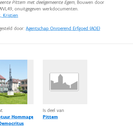
meente Pittem met deelgemeente Egem
, Bouwen door
 WVL49, onuitgegeven werkdocumenten.
 Kristien
gesteld door:
Agentschap Onroerend Erfgoed (AOE)
at
Is deel van
ptuur Hommage
Pittem
Democritus