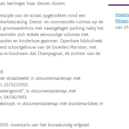
an leerlingen haar deuren sluiten.
Invent
tzijde van de straat opgetrokken rond een
Pittem
nkerbestrating. Dienst- en commerciële ruimtes op de
van
01
het grootwarenhuis met naastgelegen parking nabij het
bevinden zich enkele eenvoudige volumes met
den en kinderloze gezinnen. Openbare bibliotheek
eerd schoolgebouw van de broeders Maristen, met
as-in-loodraam dat Champagnat, de stichter van de
78.
er straatbeeld
, in
documentatiemap met
m
, 22/02/2002.
edersgrond"
, in
documentatiemap met
m
, 04/06/1993.
gesloopt
, in
documentatiemap met krantenartikels in
2010:
Inventaris van het bouwkundig erfgoed,