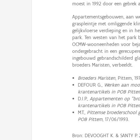
moest in 1992 door een gebrek a
Appartementsgebouwen, aan wes
graspleintje met omliggende kli
gelijkvloerse verdieping en in 
park. Ten westen van het park 
OCMW-wooneenheden voor bejaar
ondergebracht in een gerecuper
ingebouwd gebrandschilderd gl
broeders Maristen, verbeeldt.
Broeders Maristen
, Pittem, 19
DEFOUR G.,
Werken aan mooi
krantenartikels in POB Pitte
D.J.P.,
Appartementen op "bro
krantenartikels in POB Pitte
M.T.,
Pittemse broederschool 
POB Pittem
, 17/06/1993.
Bron: DEVOOGHT K. & SANTY P. 