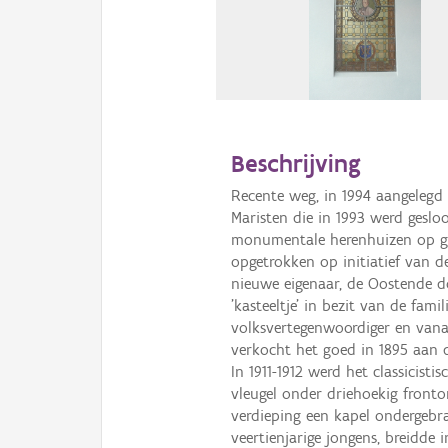
Beschrijving
Recente weg, in 1994 aangelegd
Maristen die in 1993 werd gesloo
monumentale herenhuizen op gr
opgetrokken op initiatief van d
nieuwe eigenaar, de Oostende d
'kasteeltje' in bezit van de fam
volksvertegenwoordiger en vana
verkocht het goed in 1895 aan d
In 1911-1912 werd het classicist
vleugel onder driehoekig fronton
verdieping een kapel ondergebra
veertienjarige jongens, breidde