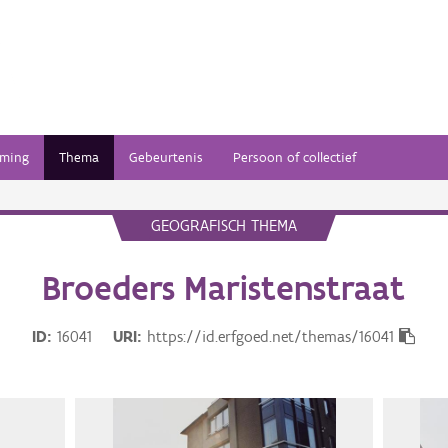
ming
Thema
Gebeurtenis
Persoon of collectief
GEOGRAFISCH THEMA
Broeders Maristenstraat
ID
16041
URI
https://id.erfgoed.net/themas/16041