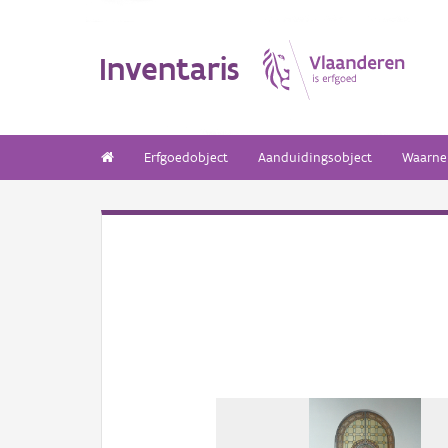
Inventaris
Erfgoedobject
Aanduidingsobject
Waarne