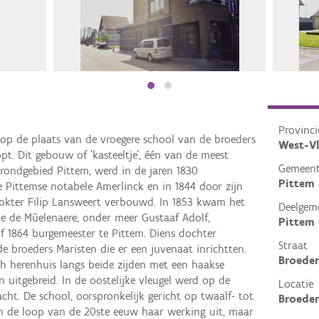
Provinci
 op de plaats van de vroegere school van de broeders
West-V
pt. Dit gebouw of 'kasteeltje', één van de meest
Gemeen
ondgebied Pittem, werd in de jaren 1830
Pittem
e Pittemse notabele Amerlinck en in 1844 door zijn
okter Filip Lansweert verbouwd. In 1853 kwam het
Deelgem
ilie de Mûelenaere, onder meer Gustaaf Adolf,
Pittem
f 1864 burgemeester te Pittem. Diens dochter
Straat
e broeders Maristen die er een juvenaat inrichtten.
Broeder
isch herenhuis langs beide zijden met een haakse
 uitgebreid. In de oostelijke vleugel werd op de
Locatie
cht. De school, oorspronkelijk gericht op twaalf- tot
Broeder
 in de loop van de 20ste eeuw haar werking uit, maar