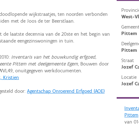
Provinci
 doodlopende wijkstraatjes, ten noorden verbonden
West-V
iden met de Joos de ter Beerstlaan.
Gemeen
Pittem
 de laatste decennia van de 20ste en het begin van
jstaande eengezinswoningen in tuin.
Deelgem
Pittem
2010:
Inventaris van het bouwkundig erfgoed,
Straat
meente Pittem met deelgemeente Egem
, Bouwen door
Jozef C
 WVL49, onuitgegeven werkdocumenten.
Locatie
 Kristien
Jozef C
gesteld door:
Agentschap Onroerend Erfgoed (AOE)
Invent
Pittem
van
01