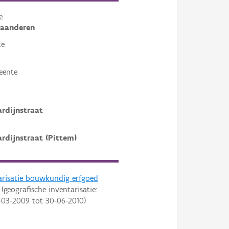
e
laanderen
te
eente
ardijnstraat
ardijnstraat (Pittem)
arisatie bouwkundig erfgoed
(geografische inventarisatie:
-03-2009
tot
30-06-2010
)