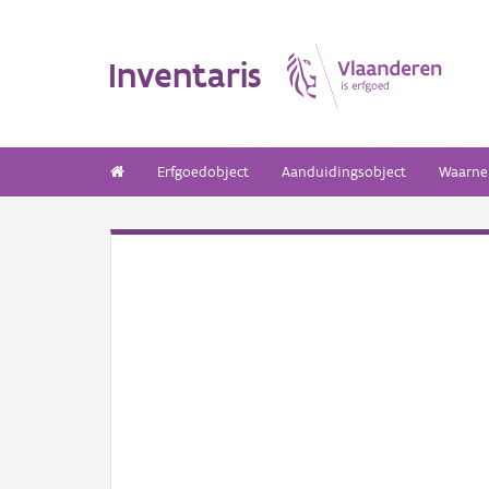
Inventaris
Erfgoedobject
Aanduidingsobject
Waarne