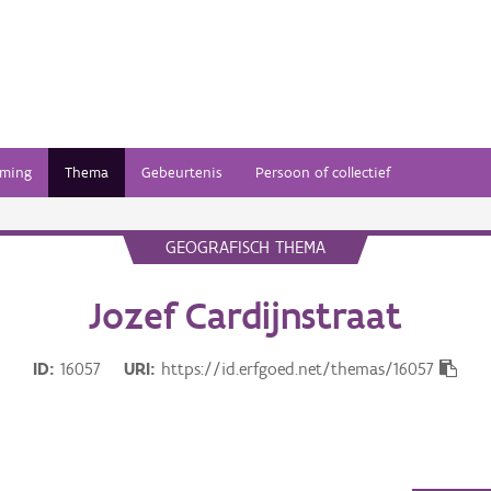
ming
Thema
Gebeurtenis
Persoon of collectief
GEOGRAFISCH THEMA
Jozef Cardijnstraat
ID
16057
URI
https://id.erfgoed.net/themas/16057