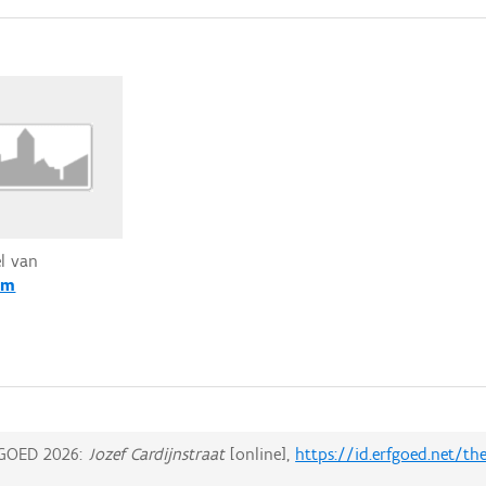
el van
em
GOED 2026:
Jozef Cardijnstraat
[online],
https://id.erfgoed.net/t