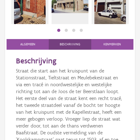
Persoon of collectief
Downloads
Hergebruik
Aanmelden
ALGEMEEN
BESCHRIJVING
KENMERKEN
Beschrijving
Straat die start aan het kruispunt van de
Stationsstraat, Tieltstraat en Meulebekestraat en
via een tracé in noordwestelijke en westelijke
richting tot aan de Joos de ter Beerstlaan loopt.
Het eerste deel van de straat kent een recht tracé,
het tweede straatdeel vanaf de bocht ter hoogte
van het kruispunt met de Kapellestraat, heeft een
meer gebogen verloop. Vroeger liep de straat wat
verder door, tot aan de thans verdwenen
Baafstraat. De oudste vermelding van de
'Koolskampstraat' gaat terug tot 1503, af en toe