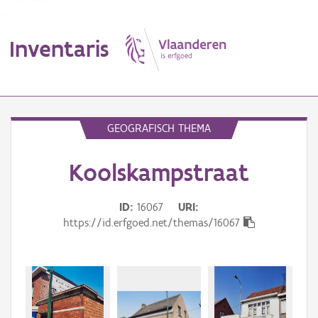
Inventaris
MENU
GEOGRAFISCH THEMA
Koolskampstraat
Erfgoedobject
Aanduidingsobject
ID
16067
URI
https://id.erfgoed.net/themas/16067
Waarneming
Thema
Gebeurtenis