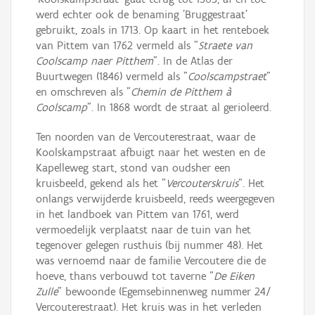
werd echter ook de benaming 'Bruggestraat'
gebruikt, zoals in 1713. Op kaart in het renteboek
van Pittem van 1762 vermeld als "
Straete van
Coolscamp naer Pitthem
". In de Atlas der
Buurtwegen (1846) vermeld als "
Coolscampstraet
"
en omschreven als "
Chemin de Pitthem à
Coolscamp
". In 1868 wordt de straat al gerioleerd.
Ten noorden van de Vercouterestraat, waar de
Koolskampstraat afbuigt naar het westen en de
Kapelleweg start, stond van oudsher een
kruisbeeld, gekend als het "
Vercouterskruis
". Het
onlangs verwijderde kruisbeeld, reeds weergegeven
in het landboek van Pittem van 1761, werd
vermoedelijk verplaatst naar de tuin van het
tegenover gelegen rusthuis (bij nummer 48). Het
was vernoemd naar de familie Vercoutere die de
hoeve, thans verbouwd tot taverne "
De Eiken
Zulle
" bewoonde (Egemsebinnenweg nummer 24/
Vercouterestraat). Het kruis was in het verleden