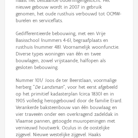
naast het bestaande ouderlingengesticht. Het
nieuwe gebouw wordt in 2007 in gebruik
genomen, het oude rusthuis verbouwd tot OCMW-
burelen en serviceflats.
Gedifferentieerde bebouwing, met een Vrije
Basisschool (nummers 4-6), begraafplaats en
rusthuis (nummer 48). Voornamelijk woonfunctie.
Diverse types woningen van één en twee
bouwlagen, zowel vrijstaande, halfopen als
gesloten bebouwing.
Nummer 101/ Joos de ter Beerstlaan, voormalige
herberg "
De Landsman
", voor het eerst afgebeeld
op het primitief kadasterplan (circa 1830) en in
1905 volledig heropgebouwd door de familie Erard.
Verankerde baksteenbouw van één bouwlaag en
vier traveeën onder een overkragend zadeldak in
Vlaamse pannen, getoogde muuropeningen met
vernieuwd houtwerk. Oculus in de oostelijke
zijgevel. Nieuwe westelijke zijgevel. Haaks