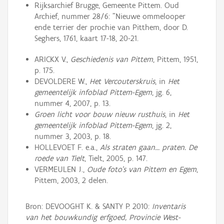
Rijksarchief Brugge, Gemeente Pittem. Oud
Archief, nummer 28/6: "Nieuwe ommelooper
ende terrier der prochie van Pitthem, door D.
Seghers, 1761, kaart 17-18, 20-21.
ARICKX V.,
Geschiedenis van Pittem
, Pittem, 1951,
p. 175.
DEVOLDERE W.,
Het Vercouterskruis
, in
Het
gemeentelijk infoblad Pittem-Egem
, jg. 6,
nummer 4, 2007, p. 13.
Groen licht voor bouw nieuw rusthuis
, in
Het
gemeentelijk infoblad Pittem-Egem
, jg. 2,
nummer 3, 2003, p. 18.
HOLLEVOET F. e.a.,
Als straten gaan… praten. De
roede van Tielt
, Tielt, 2005, p. 147.
VERMEULEN J.,
Oude foto's van Pittem en Egem
,
Pittem, 2003, 2 delen.
Bron: DEVOOGHT K. & SANTY P. 2010:
Inventaris
van het bouwkundig erfgoed, Provincie West-