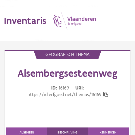
Inventaris
MENU
GEOGRAFISCH THEMA
Alsembergsesteenweg
Erfgoedobject
Aanduidingsobject
ID
16169
URI
https://id.erfgoed.net/themas/16169
Waarneming
Thema
Gebeurtenis
ALGEMEEN
BESCHRIJVING
KENMERKEN