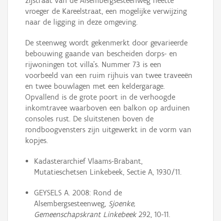
zijstraat van de Alsembergsesteenweg heette
vroeger de Kareelstraat, een mogelijke verwijzing
naar de ligging in deze omgeving.
De steenweg wordt gekenmerkt door gevarieerde
bebouwing gaande van bescheiden dorps- en
rijwoningen tot villa’s. Nummer 73 is een
voorbeeld van een ruim rijhuis van twee traveeën
en twee bouwlagen met een keldergarage.
Opvallend is de grote poort in de verhoogde
inkomtravee waarboven een balkon op arduinen
consoles rust. De sluitstenen boven de
rondboogvensters zijn uitgewerkt in de vorm van
kopjes.
Kadasterarchief Vlaams-Brabant,
Mutatieschetsen Linkebeek, Sectie A, 1930/11.
GEYSELS A. 2008: Rond de
Alsembergsesteenweg,
Sjoenke,
Gemeenschapskrant Linkebeek
292, 10-11.