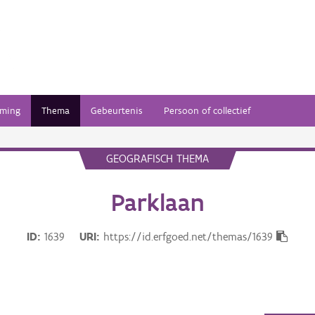
ming
Thema
Gebeurtenis
Persoon of collectief
GEOGRAFISCH THEMA
Parklaan
ID
1639
URI
https://id.erfgoed.net/themas/1639