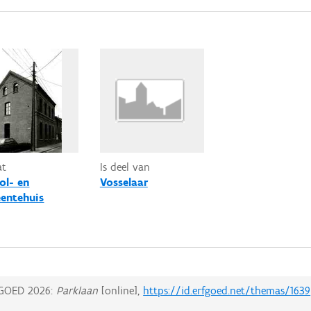
at
Is deel van
ol- en
Vosselaar
entehuis
GOED 2026:
Parklaan
[online],
https://id.erfgoed.net/themas/1639