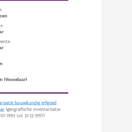
e
pen
te
ar
eente
ar
n
n (Vosselaar)
arisatie bouwkundig erfgoed
aar
(geografische inventarisatie:
-07-1995
tot
31-12-1997
)