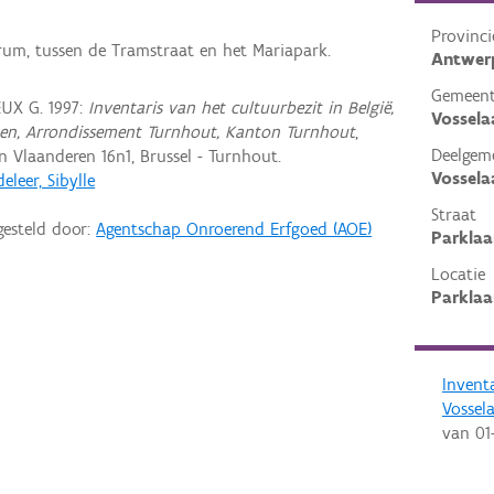
Provinci
trum, tussen de Tramstraat en het Mariapark.
Antwer
Gemeen
UX G. 1997:
Inventaris van het cultuurbezit in België,
Vossela
pen, Arrondissement Turnhout, Kanton Turnhout
,
Deelgem
Vlaanderen 16n1, Brussel - Turnhout.
Vossela
eleer, Sibylle
Straat
gesteld door:
Agentschap Onroerend Erfgoed (AOE)
Parklaa
Locatie
Parklaa
Invent
Vossel
van
01