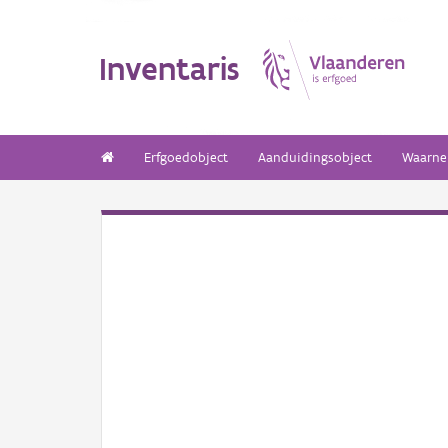
Inventaris
Erfgoedobject
Aanduidingsobject
Waarne