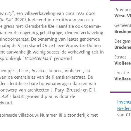
Provinci
w City
", een villaverkaveling van circa 1923 door
West-V
Cie S.A.
" (1920), kaderend in de uitbouw van een
Gemeen
j de grens met Klemskerke (De Haan) zie ook toen­ma­
Breden
n en de na­ge­noeg gelijk­tij­dige, klei­nere verkaveling
in­doorn­straat. De benaming van laatst genoemde
Deelgem
g nabij de Visserskapel Onze-Lieve-Vrouw-ter-Duinen
Breden
nt aanvankelijk weinig succes; de verkaveling telt in
Straat
spronkelijk "
Violettenlaan
" genoemd.
Violier
mpjes-, Lelie-, Acacia-, Tul­pen-, Violieren-, en
Locatie
van de centrale as van de Klemskerkestraat. De
Violier
r iden­ti­fi­ceer­bare bouw­aan­vra­gen date­ren van
 ontwerp van archi­tec­ten J. Pary (Brussel) en E.H.
C.A.B
"); laatst genoemd plan is door de
Invent
­keurd.
Breden
van
01
spireerde villabouw. Nummer 18 uitzonderlijk met