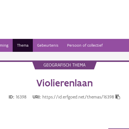
ming
Thema
Gebeurtenis
Persoon of collectief
GEOGRAFISCH THEMA
Violierenlaan
ID
16398
URI
https://id.erfgoed.net/themas/16398