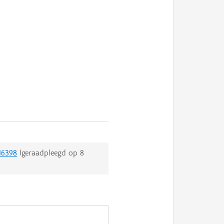
16398
(geraadpleegd op
8