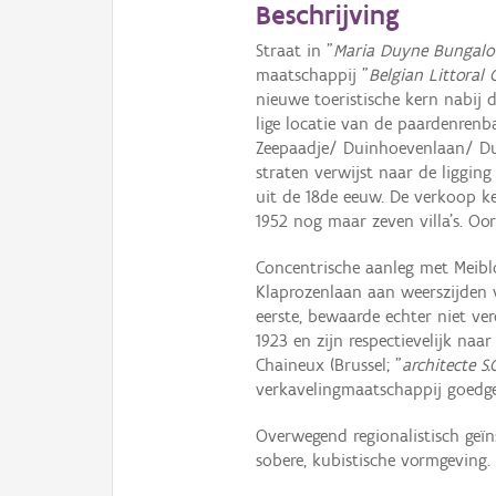
Beschrijving
Straat in "
Maria Duyne Bungalo
maatschappij "
Bel­gian Lit­to­ral 
nieuwe toe­ris­ti­sche kern nabi
lige loca­tie van de paardenrenbaa
Zeepaadje/ Duinhoeven­laan/ Du
straten verwijst naar de liggin
uit de 18de eeuw. De verkoop ke
1952 nog maar zeven villa's. Oor
Concentrische aanleg met Mei­bloe
Klaprozenlaan aan weerszijden 
eerste, bewaarde echter niet verde
1923 en zijn respectievelijk naar
Chaineux (Brussel; "
ar­chitec­te S.
verkavelingmaatschappij goed­ge
Overwegend regionalistisch geïn
sobere, kubisti­sche vormgeving.