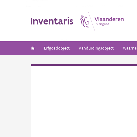
Inventaris
Erfgoedobject
Aanduidingsobject
Waarne