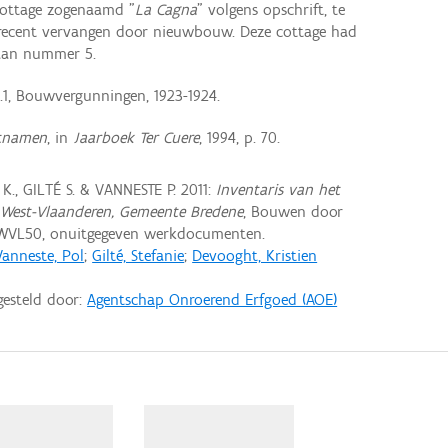
cottage zogenaamd "
La Cagna
" volgens opschrift, te
recent vervangen door nieuwbouw. Deze cottage had
laan nummer 5.
.1, Bouwvergunningen, 1923-1924.
atnamen
, in
Jaarboek Ter Cuere
, 1994, p. 70.
., GILTÉ S. & VANNESTE P. 2011:
Inventaris van het
 West-Vlaanderen, Gemeente Bredene
, Bouwen door
 WVL50, onuitgegeven werkdocumenten.
Vanneste, Pol
;
Gilté, Stefanie
;
Devooght, Kristien
gesteld door:
Agentschap Onroerend Erfgoed (AOE)