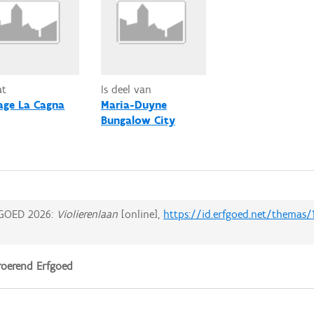
at
Is deel van
age La Cagna
Maria-Duyne
Bungalow City
GOED 2026:
Violierenlaan
[online],
https://id.erfgoed.net/themas/
oerend Erfgoed