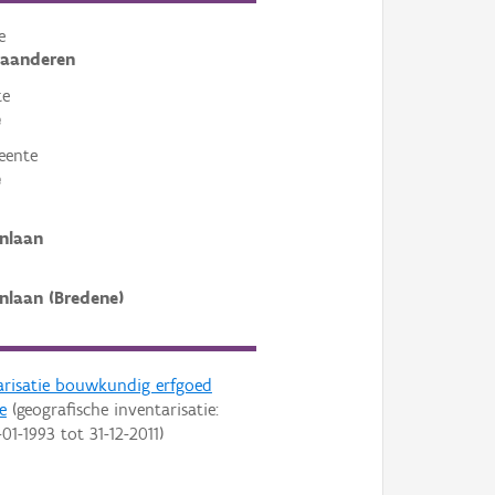
e
laanderen
te
e
eente
e
enlaan
enlaan (Bredene)
arisatie bouwkundig erfgoed
e
(geografische inventarisatie:
-01-1993
tot
31-12-2011
)