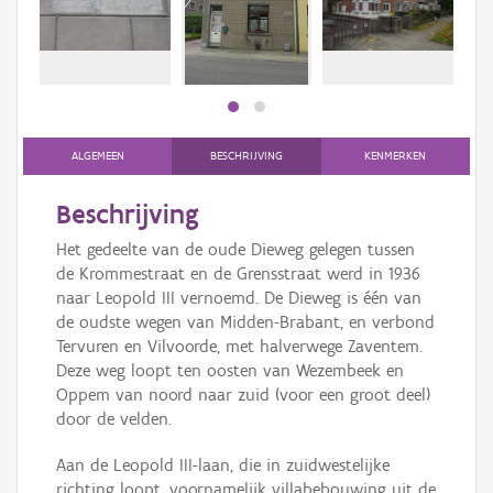
bee
Persoon of collectief
bee
Downloads
Hergebruik
Aanmelden
ALGEMEEN
BESCHRIJVING
KENMERKEN
Beschrijving
Het gedeelte van de oude Dieweg gelegen tussen
de Krommestraat en de Grensstraat werd in 1936
naar Leopold III vernoemd. De Dieweg is één van
de oudste wegen van Midden-Brabant, en verbond
Tervuren en Vilvoorde, met halverwege Zaventem.
Deze weg loopt ten oosten van Wezembeek en
Oppem van noord naar zuid (voor een groot deel)
door de velden.
Aan de Leopold III-laan, die in zuidwestelijke
richting loopt, voornamelijk villabebouwing uit de