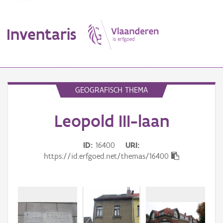
Inventaris
MENU
GEOGRAFISCH THEMA
Leopold III-laan
Erfgoedobject
Aanduidingsobject
ID
16400
URI
https://id.erfgoed.net/themas/16400
Waarneming
Thema
Gebeurtenis
Beki