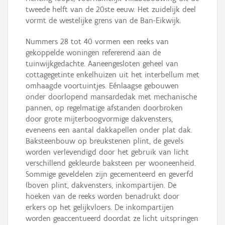
tweede helft van de 20ste eeuw. Het zuidelijk deel
vormt de westelijke grens van de Ban-Eikwijk.
Nummers 28 tot 40 vormen een reeks van
gekoppelde woningen refererend aan de
tuinwijkgedachte. Aaneengesloten geheel van
cottagegetinte enkelhuizen uit het interbellum met
omhaagde voortuintjes. Eénlaagse gebouwen
onder doorlopend mansardedak met mechanische
pannen, op regelmatige afstanden doorbroken
door grote mijterboogvormige dakvensters,
eveneens een aantal dakkapellen onder plat dak.
Baksteenbouw op breukstenen plint, de gevels
worden verlevendigd door het gebruik van licht
verschillend gekleurde baksteen per wooneenheid.
Sommige geveldelen zijn gecementeerd en geverfd
(boven plint, dakvensters, inkompartijen. De
hoeken van de reeks worden benadrukt door
erkers op het gelijkvloers. De inkompartijen
worden geaccentueerd doordat ze licht uitspringen