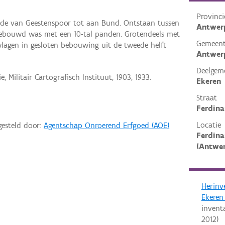
Provinci
nde van Geestenspoor tot aan Bund. Ontstaan tussen
Antwer
 bebouwd was met een 10-tal panden. Grotendeels met
Gemeen
agen in gesloten bebouwing uit de tweede helft
Antwer
Deelgem
, Militair Cartografisch Instituut, 1903, 1933.
Ekeren
Straat
Ferdina
Locatie
gesteld door:
Agentschap Onroerend Erfgoed (AOE)
Ferdina
(Antwe
Herinv
Ekeren
invent
2012
)