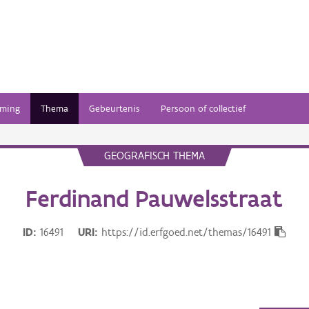
ming
Thema
Gebeurtenis
Persoon of collectief
GEOGRAFISCH THEMA
Ferdinand Pauwelsstraat
ID
16491
URI
https://id.erfgoed.net/themas/16491