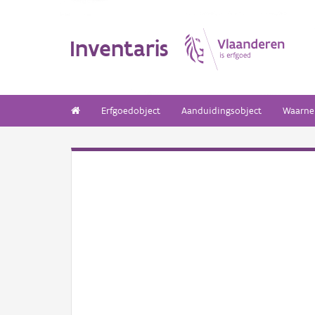
Inventaris
Erfgoedobject
Aanduidingsobject
Waarne