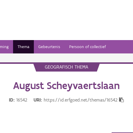
ming
Thema
Gebeurtenis
Persoon of collectief
GEOGRAFISCH THEMA
August Scheyvaertslaan
ID
16542
URI
https://id.erfgoed.net/themas/16542