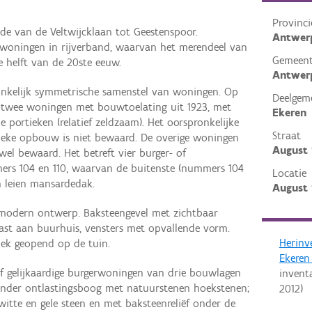
Provinci
de van de Veltwijcklaan tot Geestenspoor.
Antwer
woningen in rijverband, waarvan het merendeel van
Gemeen
 helft van de 20ste eeuw.
Antwer
nkelijk symmetrische samenstel van woningen. Op
Deelgem
twee woningen met bouwtoelating uit 1923, met
Ekeren
 portieken (relatief zeldzaam). Het oorspronkelijke
Straat
eke opbouw is niet bewaard. De overige woningen
August 
wel bewaard. Het betreft vier burger- of
rs 104 en 110, waarvan de buitenste (nummers 104
Locatie
en leien mansardedak.
August 
modern ontwerp. Baksteengevel met zichtbaar
ast aan buurhuis, vensters met opvallende vorm.
Herinv
oek geopend op de tuin.
Ekeren
f gelijkaardige burgerwoningen van drie bouwlagen
invent
 onder ontlastingsboog met natuurstenen hoekstenen;
2012
)
itte en gele steen en met baksteenreliëf onder de