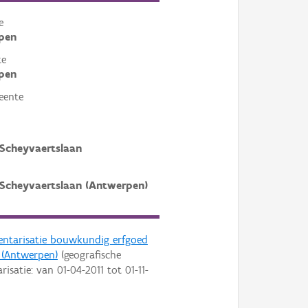
e
pen
te
pen
eente
Scheyvaertslaan
Scheyvaertslaan (Antwerpen)
entarisatie bouwkundig erfgoed
 (Antwerpen)
(geografische
arisatie: van
01-04-2011
tot
01-11-