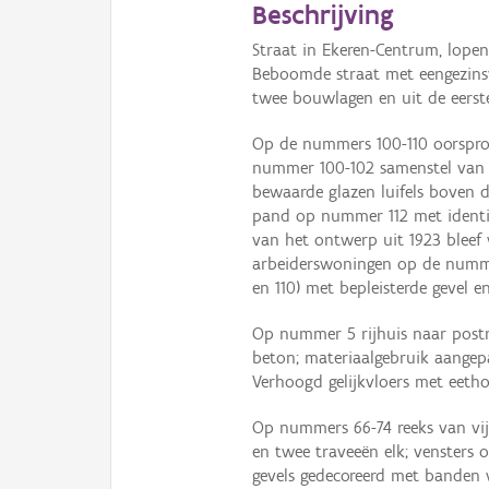
Beschrijving
Straat in Ekeren-Centrum, lopen
Beboomde straat met eengezins
twee bouwlagen en uit de eerste
Op de nummers 100-110 oorspro
nummer 100-102 samenstel van 
bewaarde glazen luifels boven de
pand op nummer 112 met identi
van het ontwerp uit 1923 bleef 
arbeiderswoningen op de numme
en 110) met bepleisterde gevel 
Op nummer 5 rijhuis naar post
beton; materiaalgebruik aangep
Verhoogd gelijkvloers met eeth
Op nummers 66-74 reeks van vij
en twee traveeën elk; vensters
gevels gedecoreerd met banden w