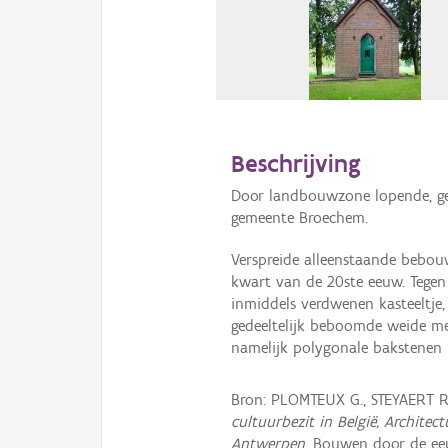
Beschrijving
Door landbouwzone lopende, gea
gemeente Broechem.
Verspreide alleenstaande bebou
kwart van de 20ste eeuw. Tegen 
inmiddels verdwenen kasteeltje,
gedeeltelijk beboomde weide met
namelijk polygonale bakstenen pi
Bron: PLOMTEUX G., STEYAERT 
cultuurbezit in België, Archite
Antwerpen
, Bouwen door de eeu