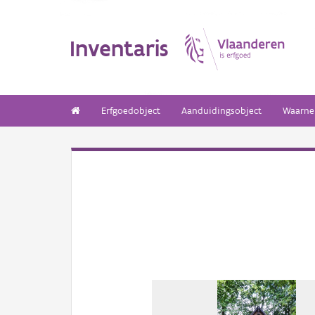
Inventaris
Erfgoedobject
Aanduidingsobject
Waarne