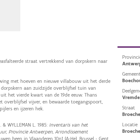
Provinci
sfalteerde straat vertrekkend van dorpskern naar
Antwer
Gemeen
Boecho
wing met hoeven en nieuwe villabouw uit het derde
dorpskern aan zuidzijde overblijfsel tuin van
Deelgem
 uit het vierde kwart van de 19de eeuw. Thans
Vremde
 overblijfsel vijver, en bewaarde toegangspoort,
Straat
jlers en ijzeren hek.
Broech
Locatie
R. & WYLLEMAN L. 1985:
Inventaris van het
Broech
ctuur, Provincie Antwerpen, Arrondissement
wen heen in Vlaanderen 10n1 (A-He), Brussel - Gent.