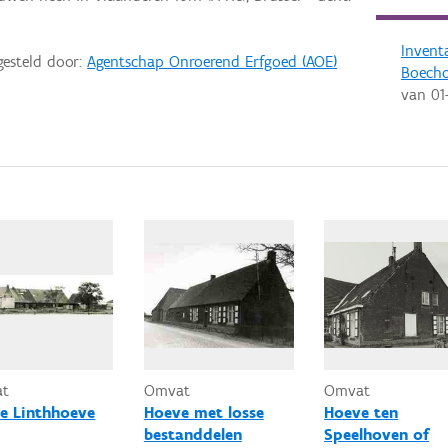
Invent
gesteld door:
Agentschap Onroerend Erfgoed (AOE)
Boech
van
01
at
Omvat
Omvat
e Linthhoeve
Hoeve met losse
Hoeve ten
bestanddelen
Speelhoven of