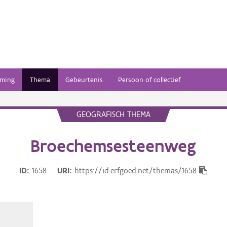
ming
Thema
Gebeurtenis
Persoon of collectief
GEOGRAFISCH THEMA
Broechemsesteenweg
ID
1658
URI
https://id.erfgoed.net/themas/1658