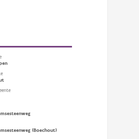
e
pen
te
ut
eente
emsesteenweg
emsesteenweg (Boechout)