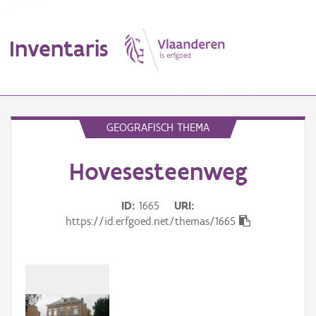
Inventaris
MENU
GEOGRAFISCH THEMA
Hovesesteenweg
Erfgoedobject
Aanduidingsobject
ID
1665
URI
https://id.erfgoed.net/themas/1665
Waarneming
Thema
Gebeurtenis