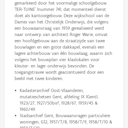
gemarkeerd door het voormalige schoolgebouw
'TER-TUINE' (nummer 74), dat momenteel dienst
doet als kantoorgebouw. Deze wijkschool van de
Dames van het Christelijk Onderwijs, die volgens
een bouwaanvraag van 1959 gerealiseerd werd
naar ontwerp van architect Roger Warie, omvat
een hoofdgebouw aan de straatzijde van twee
bouwlagen en een grote dakkapel, evenals een
lagere achterbouw van één bouwlaag, waarin zich
volgens het bouwplan vier klaslokalen voor
kleuter- en lager onderwijs bevonden. De
toegangstravee wordt geaccentueerd door een
beeld met twee kinderen.
Kadasterarchief Oost-Vlaanderen,
mutatieschetsen Gent, afdeling IX (Gent),
1923/27, 1927/50bis², 1928/67, 1959/45 &
1960/49.
Stadsarchief Gent, Bouwaanvragen particuliere
woningen, G12, 1957/T/8, 1958/T/9, 1958/T/10 &