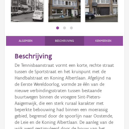
Persoon of collectief
Downloads
Hergebruik
Aanmelden
ALGEMEEN
BESCHRIJVING
KENMERKEN
Beschrijving
De Tennisbaanstraat vormt een korte, rechte straat
tussen de Sportstraat en het kruispunt met de
Handbalstraat en Koning Albertlaan. Afgelijnd na
de Eerste Wereldoorlog, vormde ze één van de
nieuwe verbindingsstraten tussen bestaande
buurtwegen binnen de vroegere Sint-Pieters-
Aaigemwijk, die een sterk ruraal karakter met
beperkte bebouwing had binnen een moerassig
gebied, begrensd door de spoorlijn naar Oostende,
de Leie en de Koning Albertlaan. De aanleg van de
wijk werd gestimuleerd door de bouw van het