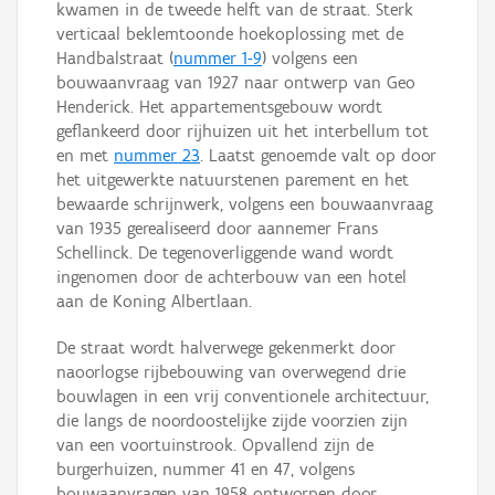
kwamen in de tweede helft van de straat. Sterk
verticaal beklemtoonde hoekoplossing met de
Handbalstraat (
nummer 1-9
) volgens een
bouwaanvraag van 1927 naar ontwerp van Geo
Henderick. Het appartementsgebouw wordt
geflankeerd door rijhuizen uit het interbellum tot
en met
nummer 23
. Laatst genoemde valt op door
het uitgewerkte natuurstenen parement en het
bewaarde schrijnwerk, volgens een bouwaanvraag
van 1935 gerealiseerd door aannemer Frans
Schellinck. De tegenoverliggende wand wordt
ingenomen door de achterbouw van een hotel
aan de Koning Albertlaan.
De straat wordt halverwege gekenmerkt door
naoorlogse rijbebouwing van overwegend drie
bouwlagen in een vrij conventionele architectuur,
die langs de noordoostelijke zijde voorzien zijn
van een voortuinstrook. Opvallend zijn de
burgerhuizen, nummer 41 en 47, volgens
bouwaanvragen van 1958 ontworpen door