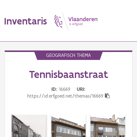
Inventaris
MENU
GEOGRAFISCH THEMA
Tennisbaanstraat
Erfgoedobject
Aanduidingsobject
ID
16669
URI
https://id.erfgoed.net/themas/16669
Waarneming
Thema
Gebeurtenis