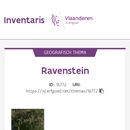
Inventaris
MENU
GEOGRAFISCH THEMA
Ravenstein
Erfgoedobject
Aanduidingsobject
ID
16772
URI
https://id.erfgoed.net/themas/16772
Waarneming
Thema
Gebeurtenis