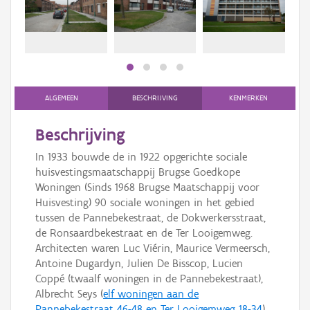
Persoon of collectief
Downloads
Hergebruik
Aanmelden
ALGEMEEN
BESCHRIJVING
KENMERKEN
Beschrijving
In 1933 bouwde de in 1922 opgerichte sociale
huisvestingsmaatschappij Brugse Goedkope
Woningen (Sinds 1968 Brugse Maatschappij voor
Huisvesting) 90 sociale woningen in het gebied
tussen de Pannebekestraat, de Dokwerkersstraat,
de Ronsaardbekestraat en de Ter Looigemweg.
Architecten waren Luc Viérin, Maurice Vermeersch,
Antoine Dugardyn, Julien De Bisscop, Lucien
Coppé (twaalf woningen in de Pannebekestraat),
Albrecht Seys (
elf woningen aan de
Pannebekestraat 46-48 en Ter Looigemweg 18-34
)