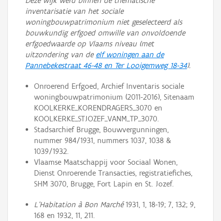
Deze wijk werd binnen de thematische
inventarisatie van het sociale
woningbouwpatrimonium niet geselecteerd als
bouwkundig erfgoed omwille van onvoldoende
erfgoedwaarde op Vlaams niveau (met
uitzondering van de
elf woningen aan de
Pannebekestraat 46-48 en Ter Looigemweg 18-34
).
Onroerend Erfgoed, Archief Inventaris sociale
woningbouwpatrimonium (2011-2016), Sitenaam
KOOLKERKE_KORENDRAGERS_3070 en
KOOLKERKE_STJOZEF_VANM_TP_3070.
Stadsarchief Brugge, Bouwvergunningen,
nummer 984/1931, nummers 1037, 1038 &
1039/1932.
Vlaamse Maatschappij voor Sociaal Wonen,
Dienst Onroerende Transacties, registratiefiches,
SHM 3070, Brugge, Fort Lapin en St. Jozef.
L’Habitation à Bon Marché
1931, 1, 18-19; 7, 132; 9,
168 en 1932, 11, 211.