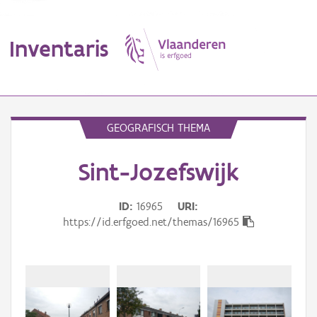
Inventaris
MENU
GEOGRAFISCH THEMA
Sint-Jozefswijk
Erfgoedobject
Aanduidingsobject
ID
16965
URI
https://id.erfgoed.net/themas/16965
Waarneming
Thema
Gebeurtenis