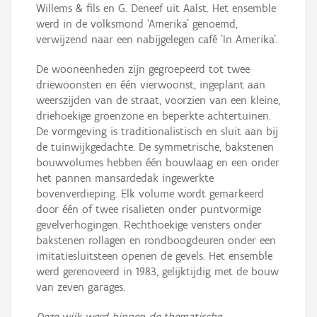
Willems & fils en G. Deneef uit Aalst. Het ensemble
werd in de volksmond ‘Amerika’ genoemd,
verwijzend naar een nabijgelegen café 'In Amerika'.
De wooneenheden zijn gegroepeerd tot twee
driewoonsten en één vierwoonst, ingeplant aan
weerszijden van de straat, voorzien van een kleine,
driehoekige groenzone en beperkte achtertuinen.
De vormgeving is traditionalistisch en sluit aan bij
de tuinwijkgedachte. De symmetrische, bakstenen
bouwvolumes hebben één bouwlaag en een onder
het pannen mansardedak ingewerkte
bovenverdieping. Elk volume wordt gemarkeerd
door één of twee risalieten onder puntvormige
gevelverhogingen. Rechthoekige vensters onder
bakstenen rollagen en rondboogdeuren onder een
imitatiesluitsteen openen de gevels. Het ensemble
werd gerenoveerd in 1983, gelijktijdig met de bouw
van zeven garages.
Deze wijk werd binnen de thematische