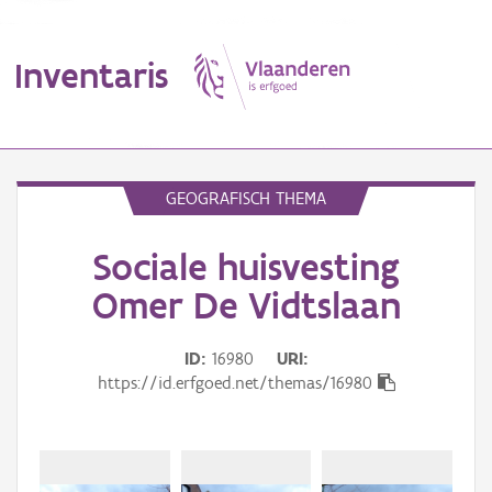
Inventaris
MENU
GEOGRAFISCH THEMA
Sociale huisvesting
Erfgoedobject
Omer De Vidtslaan
Aanduidingsobject
ID
16980
URI
Waarneming
https://id.erfgoed.net/themas/16980
Thema
Gebeurtenis