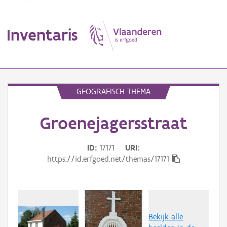
Inventaris
MENU
GEOGRAFISCH THEMA
Groenejagersstraat
Erfgoedobject
Aanduidingsobject
ID
17171
URI
https://id.erfgoed.net/themas/17171
Waarneming
Thema
Gebeurtenis
Bekijk alle