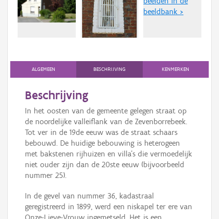
beelden in de
Persoon of collectief
beeldbank >
Downloads
Hergebruik
Aanmelden
ALGEMEEN
BESCHRIJVING
KENMERKEN
Beschrijving
In het oosten van de gemeente gelegen straat op
de noordelijke valleiflank van de Zevenborrebeek.
Tot ver in de 19de eeuw was de straat schaars
bebouwd. De huidige bebouwing is heterogeen
met bakstenen rijhuizen en villa’s die vermoedelijk
niet ouder zijn dan de 20ste eeuw (bijvoorbeeld
nummer 25).
In de gevel van nummer 36, kadastraal
geregistreerd in 1899, werd een niskapel ter ere van
Onze-Lieve-Vrouw ingemetseld. Het is een