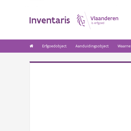
Inventaris
Erfgoedobject
Aanduidingsobject
Waarne