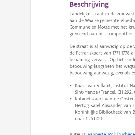
Beschrijving
Landelijke straat in de zuidwes
aan de Waalse gemeente Vloesbe
Commune en Motte met het krui
grenzend aan het Trimpontbos.
De straat is al aanwezig op de Vi
de Ferrariskaart van 1771-1778 a
benaming verwijst. Op het einde
bebouwing langsheen het wegtrac
bebouwing aanwezig, evenals e
Kaart van Villaret, Institut N
Sint-Mande (France), CH 292, u
Kabinetskaart van de Oostenr
Hertog Karel Alexander van Lo
Koninklijke Bibliotheek van Be
naar 1:25.000.
Auteurs:
Vanneste, Pol
;
Duchêne