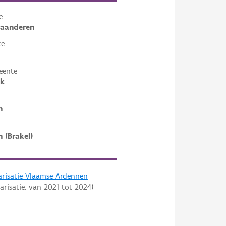
e
laanderen
te
eente
ek
n
n (Brakel)
arisatie Vlaamse Ardennen
arisatie: van
2021
tot
2024
)