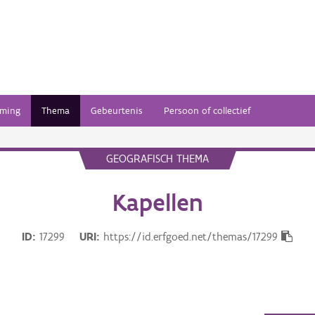
ming
Thema
Gebeurtenis
Persoon of collectief
GEOGRAFISCH THEMA
Kapellen
ID
17299
URI
https://id.erfgoed.net/themas/17299