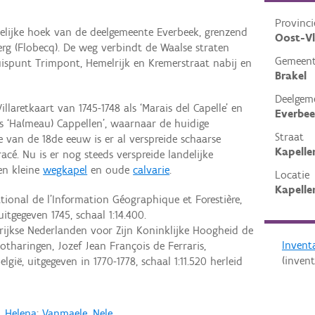
Provinci
telijke hoek van de deelgemeente Everbeek, grenzend
Oost-V
rg (Flobecq). De weg verbindt de Waalse straten
Gemeen
spunt Trimpont, Hemelrijk en Kremerstraat nabij en
Brakel
Deelgem
llaretkaart van 1745-1748 als ‘Marais del Capelle’ en
Everbe
ls ‘Ha(meau) Cappellen’, waarnaar de huidige
Straat
 van de 18de eeuw is er al verspreide schaarse
Kapelle
é. Nu is er nog steeds verspreide landelijke
en kleine
wegkapel
en oude
calvarie
.
Locatie
Kapelle
ational de l’Information Géographique et Forestière,
itgegeven 1745, schaal 1:14.400.
ijkse Nederlanden voor Zijn Koninklijke Hoogheid de
Invent
tharingen, Jozef Jean François de Ferraris,
(invent
lgië, uitgegeven in 1770-1778, schaal 1:11.520 herleid
, Helena
;
Vanmaele, Nele