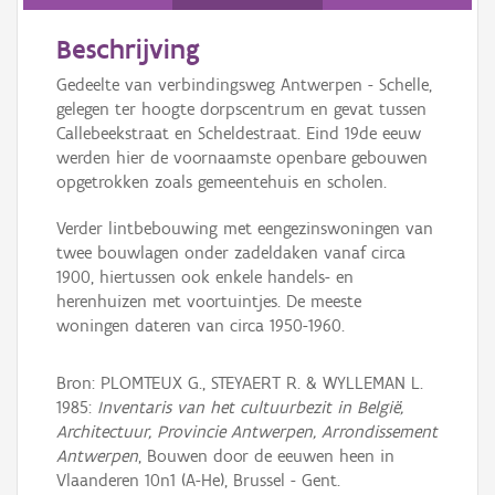
Persoon of collectief
Beschrijving
Downloads
Gedeelte van verbindingsweg Antwerpen - Schelle,
Hergebruik
gelegen ter hoogte dorpscentrum en gevat tussen
Callebeekstraat en Scheldestraat. Eind 19de eeuw
Aanmelden
werden hier de voornaamste openbare gebouwen
opgetrokken zoals gemeentehuis en scholen.
Verder lintbebouwing met eengezinswoningen van
twee bouwlagen onder zadeldaken vanaf circa
1900, hiertussen ook enkele handels- en
herenhuizen met voortuintjes. De meeste
woningen dateren van circa 1950-1960.
Bron: PLOMTEUX G., STEYAERT R. & WYLLEMAN L.
1985:
Inventaris van het cultuurbezit in België,
Architectuur, Provincie Antwerpen, Arrondissement
Antwerpen
, Bouwen door de eeuwen heen in
Vlaanderen 10n1 (A-He), Brussel - Gent.