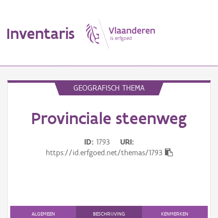
Inventaris
MENU
GEOGRAFISCH THEMA
Provinciale steenweg
Erfgoedobject
Aanduidingsobject
ID
1793
URI
https://id.erfgoed.net/themas/1793
Waarneming
Thema
Gebeurtenis
ALGEMEEN
BESCHRIJVING
KENMERKEN