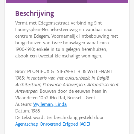
Persoon of collectief
Beschrijving
Downloads
Vormt met Edegemsestraat verbinding Sint-
Hergebruik
Laureysplein-Mechelsesteenweg en vandaar naar
centrum Edegem. Voornamelijk lintbebouwing met
Aanmelden
burgerhuizen van twee bouwlagen vanaf circa
1900-1910; enkele in tuin gelegen herenhuizen,
alsook een tweetal kleinschalige woningen.
Bron: PLOMTEUX G., STEYAERT R. & WYLLEMAN L.
1985:
Inventaris van het cultuurbezit in België,
Architectuur, Provincie Antwerpen, Arrondissement
Antwerpen
, Bouwen door de eeuwen heen in
Vlaanderen 10n2 (Ho-Ra), Brussel - Gent.
Auteurs:
Wylleman, Linda
Datum:
1985
De tekst wordt ter beschikking gesteld door:
Agentschap Onroerend Erfgoed (AOE)