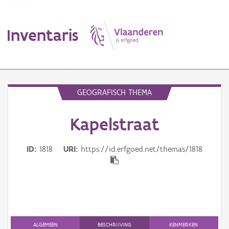
Inventaris
MENU
GEOGRAFISCH THEMA
Kapelstraat
Erfgoedobject
Aanduidingsobject
ID
1818
URI
https://id.erfgoed.net/themas/1818
Waarneming
Thema
Gebeurtenis
ALGEMEEN
BESCHRIJVING
KENMERKEN