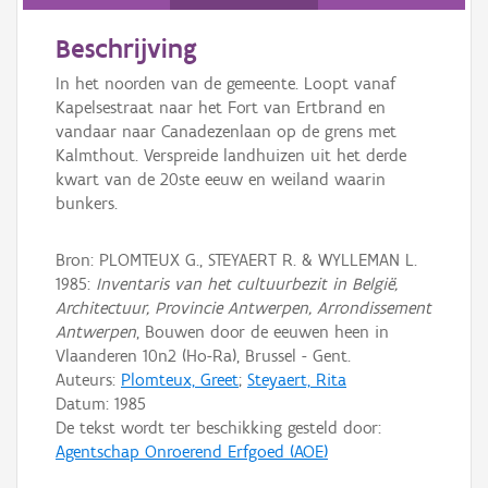
Persoon of collectief
Beschrijving
Downloads
In het noorden van de gemeente. Loopt vanaf
Hergebruik
Kapelsestraat naar het Fort van Ertbrand en
vandaar naar Canadezenlaan op de grens met
Aanmelden
Kalmthout. Verspreide landhuizen uit het derde
kwart van de 20ste eeuw en weiland waarin
bunkers.
Bron: PLOMTEUX G., STEYAERT R. & WYLLEMAN L.
1985:
Inventaris van het cultuurbezit in België,
Architectuur, Provincie Antwerpen, Arrondissement
Antwerpen
, Bouwen door de eeuwen heen in
Vlaanderen 10n2 (Ho-Ra), Brussel - Gent.
Auteurs:
Plomteux, Greet
;
Steyaert, Rita
Datum:
1985
De tekst wordt ter beschikking gesteld door:
Agentschap Onroerend Erfgoed (AOE)