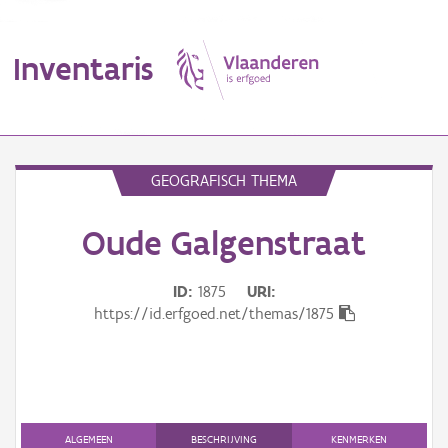
Inventaris
MENU
GEOGRAFISCH THEMA
Oude Galgenstraat
Erfgoedobject
Aanduidingsobject
ID
1875
URI
https://id.erfgoed.net/themas/1875
Waarneming
Thema
Gebeurtenis
ALGEMEEN
BESCHRIJVING
KENMERKEN