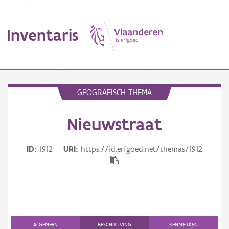
Inventaris
MENU
GEOGRAFISCH THEMA
Nieuwstraat
Erfgoedobject
Aanduidingsobject
ID
1912
URI
https://id.erfgoed.net/themas/1912
Waarneming
Thema
Gebeurtenis
ALGEMEEN
BESCHRIJVING
KENMERKEN