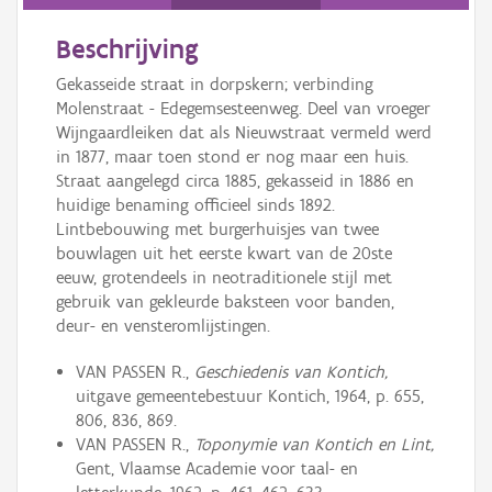
Persoon of collectief
Beschrijving
Downloads
Gekasseide straat in dorpskern; verbinding
Hergebruik
Molenstraat - Edegemsesteenweg. Deel van vroeger
Wijngaardleiken dat als Nieuwstraat vermeld werd
Aanmelden
in 1877, maar toen stond er nog maar een huis.
Straat aangelegd circa 1885, gekasseid in 1886 en
huidige benaming officieel sinds 1892.
Lintbebouwing met burgerhuisjes van twee
bouwlagen uit het eerste kwart van de 20ste
eeuw, grotendeels in neotraditionele stijl met
gebruik van gekleurde baksteen voor banden,
deur- en vensteromlijstingen.
VAN PASSEN R.,
Geschiedenis van Kontich,
uitgave gemeentebestuur Kontich, 1964, p. 655,
806, 836, 869.
VAN PASSEN R.,
Toponymie van Kontich en Lint,
Gent, Vlaamse Academie voor taal- en