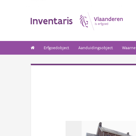
Inventaris
Erfgoedobject
Aanduidingsobject
Waarne