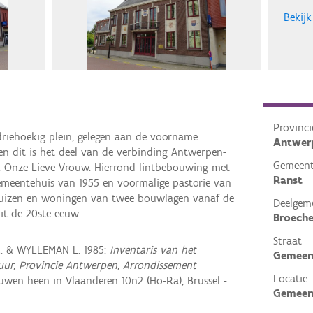
Bekijk
Provinci
riehoekig plein, gelegen aan de voorname
Antwer
 dit is het deel van de verbinding Antwerpen-
Gemeen
rk Onze-Lieve-Vrouw. Hierrond lintbebouwing met
Ranst
meentehuis van 1955 en voormalige pastorie van
shuizen en woningen van twee bouwlagen vanaf de
Deelgem
it de 20ste eeuw.
Broech
Straat
R. & WYLLEMAN L. 1985:
Inventaris van het
Gemeen
ctuur, Provincie Antwerpen, Arrondissement
Locatie
wen heen in Vlaanderen 10n2 (Ho-Ra), Brussel -
Gemeent