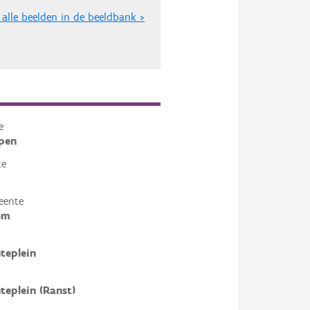
 alle beelden in de beeldbank >
e
pen
te
eente
em
teplein
eplein (Ranst)