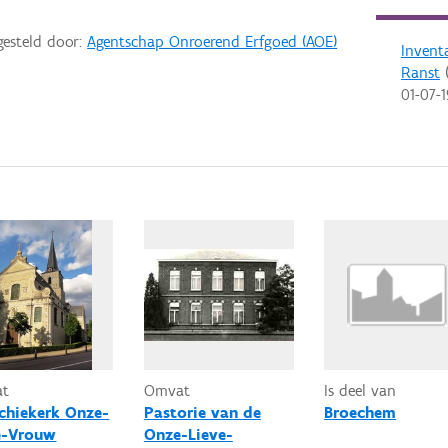
gesteld door:
Agentschap Onroerend Erfgoed (AOE)
Invent
Ranst
(
01-07-
at
Omvat
Is deel van
chiekerk Onze-
Pastorie van de
Broechem
e-Vrouw
Onze-Lieve-