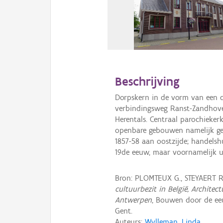
Beschrijving
Dorpskern in de vorm van een d
verbindingsweg Ranst-Zandhoven
Herentals. Centraal parochieke
openbare gebouwen namelijk ge
1857-58 aan oostzijde; handel
19de eeuw, maar voornamelijk u
Bron: PLOMTEUX G., STEYAERT 
cultuurbezit in België, Archite
Antwerpen
, Bouwen door de eeu
Gent.
Auteurs:
Wylleman, Linda