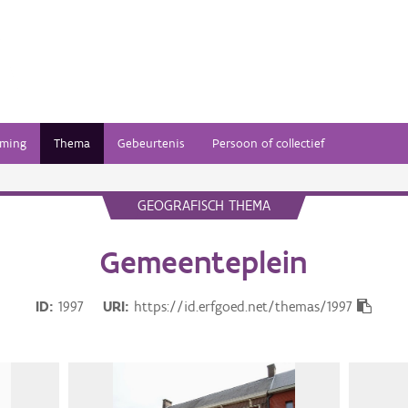
ming
Thema
Gebeurtenis
Persoon of collectief
GEOGRAFISCH THEMA
Gemeenteplein
ID
1997
URI
https://id.erfgoed.net/themas/1997