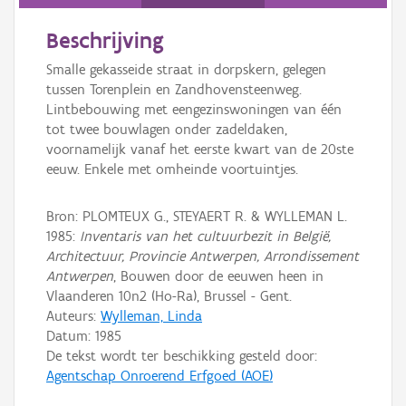
Persoon of collectief
Beschrijving
Downloads
Smalle gekasseide straat in dorpskern, gelegen
Hergebruik
tussen Torenplein en Zandhovensteenweg.
Lintbebouwing met eengezinswoningen van één
Aanmelden
tot twee bouwlagen onder zadeldaken,
voornamelijk vanaf het eerste kwart van de 20ste
eeuw. Enkele met omheinde voortuintjes.
Bron: PLOMTEUX G., STEYAERT R. & WYLLEMAN L.
1985:
Inventaris van het cultuurbezit in België,
Architectuur, Provincie Antwerpen, Arrondissement
Antwerpen
, Bouwen door de eeuwen heen in
Vlaanderen 10n2 (Ho-Ra), Brussel - Gent.
Auteurs:
Wylleman, Linda
Datum:
1985
De tekst wordt ter beschikking gesteld door:
Agentschap Onroerend Erfgoed (AOE)