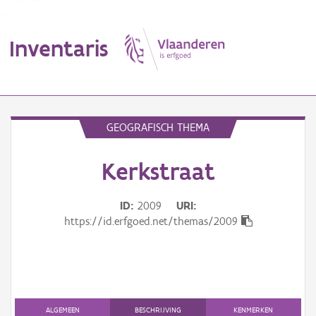
Inventaris
MENU
GEOGRAFISCH THEMA
Kerkstraat
Erfgoedobject
Aanduidingsobject
ID
2009
URI
https://id.erfgoed.net/themas/2009
Waarneming
Thema
Gebeurtenis
ALGEMEEN
BESCHRIJVING
KENMERKEN