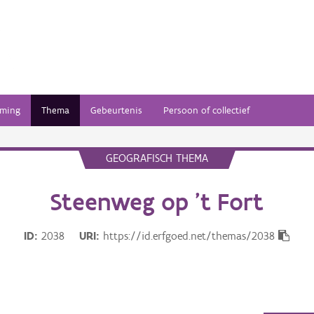
ming
Thema
Gebeurtenis
Persoon of collectief
GEOGRAFISCH THEMA
Steenweg op 't Fort
ID
2038
URI
https://id.erfgoed.net/themas/2038