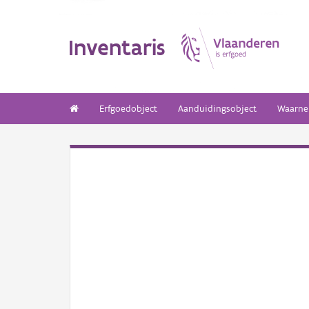
Inventaris
Erfgoedobject
Aanduidingsobject
Waarne