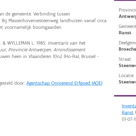
Provinci
an de gemeente. Verbinding tussen
Antwer
 Bij Massenhovensesteenweg landhuizen vanaf circa
Gemeen
et voornamelijk boomgaarden.
Ranst
Deelgem
R. & WYLLEMAN L. 1985:
Inventaris van het
Broech
ctuur, Provincie Antwerpen, Arrondissement
wen heen in Vlaanderen 10n2 (Ho-Ra), Brussel -
Straat
Steenwe
Locatie
Steenwe
gesteld door:
Agentschap Onroerend Erfgoed (AOE)
Invent
Ranst
(
01-07-