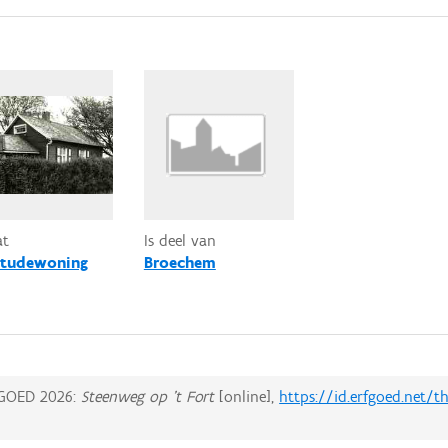
at
Is deel van
itudewoning
Broechem
GOED 2026:
Steenweg op 't Fort
[online],
https://id.erfgoed.net/