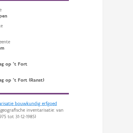
e
pen
te
eente
em
g op 't Fort
g op 't Fort (Ranst)
arisatie bouwkundig erfgoed
geografische inventarisatie: van
1975
tot
31-12-1985
)