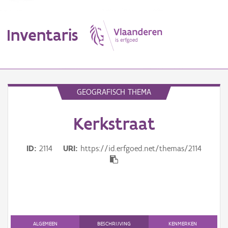
Inventaris
MENU
GEOGRAFISCH THEMA
Kerkstraat
Erfgoedobject
Aanduidingsobject
ID
2114
URI
https://id.erfgoed.net/themas/2114
Waarneming
Thema
Gebeurtenis
ALGEMEEN
BESCHRIJVING
KENMERKEN