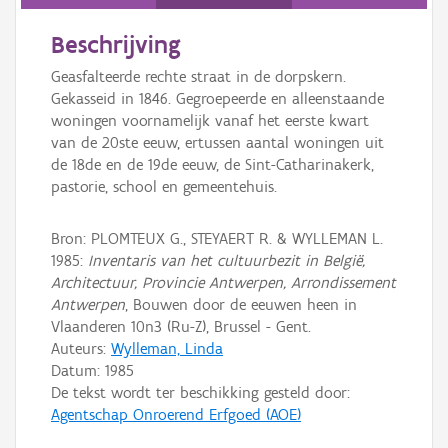
Persoon of collectief
Beschrijving
Downloads
Geasfalteerde rechte straat in de dorpskern.
Hergebruik
Gekasseid in 1846. Gegroepeerde en alleenstaande
woningen voornamelijk vanaf het eerste kwart
Aanmelden
van de 20ste eeuw, ertussen aantal woningen uit
de 18de en de 19de eeuw, de Sint-Catharinakerk,
pastorie, school en gemeentehuis.
Bron: PLOMTEUX G., STEYAERT R. & WYLLEMAN L.
1985:
Inventaris van het cultuurbezit in België,
Architectuur, Provincie Antwerpen, Arrondissement
Antwerpen
, Bouwen door de eeuwen heen in
Vlaanderen 10n3 (Ru-Z), Brussel - Gent.
Auteurs:
Wylleman, Linda
Datum:
1985
De tekst wordt ter beschikking gesteld door:
Agentschap Onroerend Erfgoed (AOE)