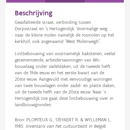
Persoon of collectief
Beschrijving
Downloads
Geasfalteerde straat, verbinding tussen
Hergebruik
Dorpsstraat en 's Hertogendijk. Voormalige weg
naar de kleine molen namelijk de rosmolen op het
Aanmelden
kerkhof, ook zogenaamd "West Molenwegh".
Lintbebouwing van voornamelijk bakstenen, veelal
gecementeerde, arbeiderswoningen van één
bouwlaag onder zadeldaken, uit de tweede helft
van de 19de eeuw en het eerste kwart van de
20ste eeuw. Aangevuld met eenvoudige woningen
van twee bouwlagen onder zadel- en platte daken,
uit de tweede helft van de 20ste eeuw. Naar 's
Hertogendijk toe gaat deze lintbebouwing over in
landbouwgronden.
Bron: PLOMTEUX G., STEYAERT R. & WYLLEMAN L.
1985:
Inventaris van het cultuurbezit in België,