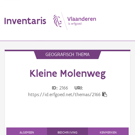
Inventaris
MENU
GEOGRAFISCH THEMA
Kleine Molenweg
Erfgoedobject
Aanduidingsobject
ID
2166
URI
https://id.erfgoed.net/themas/2166
Waarneming
Thema
Gebeurtenis
ALGEMEEN
BESCHRIJVING
KENMERKEN