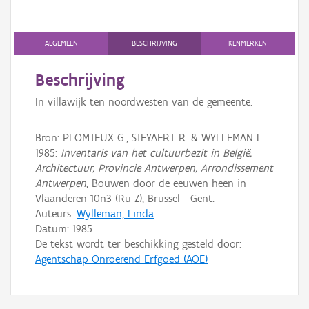
Persoon of collectief
ALGEMEEN
BESCHRIJVING
KENMERKEN
Downloads
Beschrijving
Hergebruik
In villawijk ten noordwesten van de gemeente.
Aanmelden
Bron: PLOMTEUX G., STEYAERT R. & WYLLEMAN L.
1985:
Inventaris van het cultuurbezit in België,
Architectuur, Provincie Antwerpen, Arrondissement
Antwerpen
, Bouwen door de eeuwen heen in
Vlaanderen 10n3 (Ru-Z), Brussel - Gent.
Auteurs:
Wylleman, Linda
Datum:
1985
De tekst wordt ter beschikking gesteld door:
Agentschap Onroerend Erfgoed (AOE)