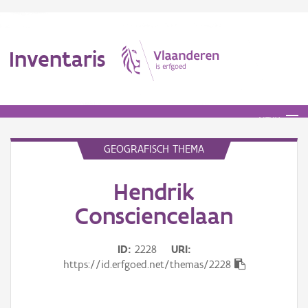
Inventaris
MENU
GEOGRAFISCH THEMA
Erfgoedobject
Hendrik
Consciencelaan
Aanduidingsobject
Waarneming
ID
2228
URI
https://id.erfgoed.net/themas/2228
Thema
Gebeurtenis